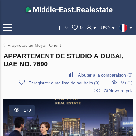
0
0
USD
Propriétés au Moyen-Orient
APPARTEMENT DE STUDIO À DUBAI,
UAE NO. 7690
Ajouter à la comparaison
(
0
)
Enregistrer à ma liste de souhaits
(
0
)
Vu (1)
Offrir votre prix
170