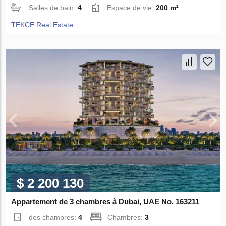
Salles de bain:
4
Espace de vie:
200 m²
TEKCE Real Estate
$ 2 200 130
Appartement de 3 chambres à Dubai, UAE No. 163211
des chambres:
4
Chambres:
3