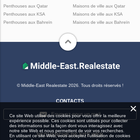
Penthouses aux Qatar
Maisons de ville aux Qatar
Penthouses aux KSA
Maisons de ville aux KSA
Penthouses aux Bahreïn
Maisons de ville aux Bahreïn
© Middle-East Realestate 2026. Tous droits réservés !
CONTACTS
×
Envoyez-nous un mail
Ce site Web utilise des cookies pour vous offrir la meilleure
expérience possible. Ces cookies sont utilisés pour collecter
des informations sur la façon dont vous interagissez avec
notre site Web et nous permettent de voir vos recherches.
RECHERCHE DE SITE WEB
En utilisant ce site Web, vous acceptez l'utilisation de cookies