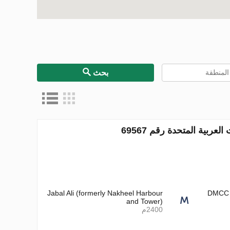
بحث
Jabal Ali (formerly Nakheel Harbour
DMCC (
and Tower)
2400م