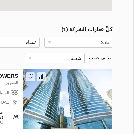
كلّ عقارات الشركة (1)
Sale
مُنشأة
تصنيف حسب
شعبية
ATTAN MARINE TOWERS
التطوير
المسا
- UAE
ai
s)
00