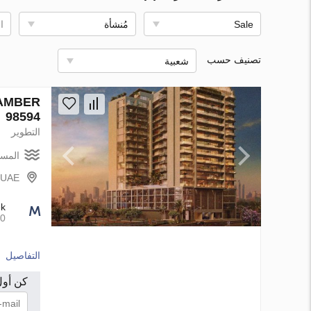
Sale
مُنشأة
ا
تصنيف حسب
شعبية
98594
التطوير
المسا
- UAE
ek
00
التفاصيل
كن أول