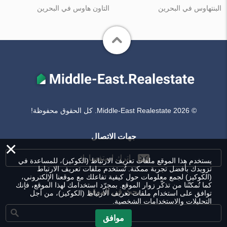
البنتهاوس في البحرين
التاون هاوس في البحرين
© Middle-East Realestate 2026. كل الحقوق محفوظة!
جهات الاتصال
×
اترك استفسارك
يستخدم هذا الموقع ملفات تعريف الارتباط (الكوكيز)، للمساعدة في
تزويدك بأفضل تجربة ممكنة. تُستخدم ملفات تعريف الارتباط
(الكوكيز) لجمع معلومات حول كيفية تفاعلك مع موقعنا الإلكتروني،
كما تُمكنّنا من تذكّر زوار الموقع. بمجرّد استخدامك لهذا الموقع، فإنك
بحث في الموقع
توافق على استخدام ملفات تعريف الارتباط (الكوكيز)، من أجل
التحليلات والاستخدامات الشخصية.
موافق