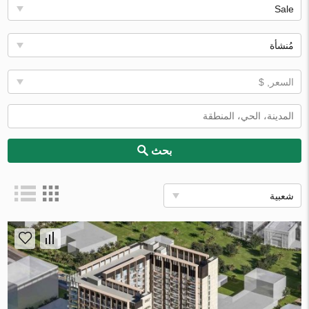
Sale
مُنشأة
السعر, $
بحث
شعبية