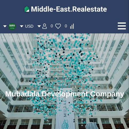
0
0
USD
Mubadala Development Company