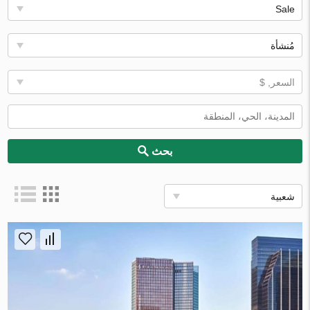
Sale
مُنشأة
السعر, $
بحث
شعبية