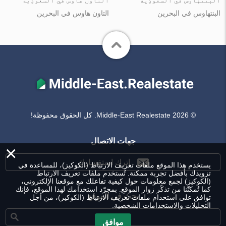
البنتهاوس في ٱلسُّعُوْدِيَّة
التاون هاوس في ٱلسُّعُوْدِيَّة
البنتهاوس في البحرين
التاون هاوس في البحرين
© Middle-East Realestate 2026. كل الحقوق محفوظة!
جهات الاتصال
×
اترك استفسارك
يستخدم هذا الموقع ملفات تعريف الارتباط (الكوكيز)، للمساعدة في
تزويدك بأفضل تجربة ممكنة. تُستخدم ملفات تعريف الارتباط
(الكوكيز) لجمع معلومات حول كيفية تفاعلك مع موقعنا الإلكتروني،
كما تُمكنّنا من تذكّر زوار الموقع. بمجرّد استخدامك لهذا الموقع، فإنك
بحث في الموقع
توافق على استخدام ملفات تعريف الارتباط (الكوكيز)، من أجل
التحليلات والاستخدامات الشخصية.
موافق