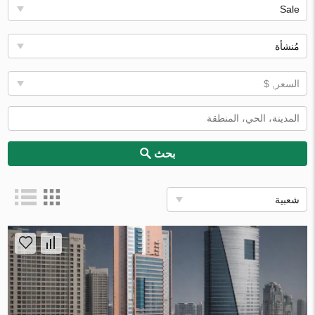
Sale
مُنشأة
السعر, $
بحث
شعبية