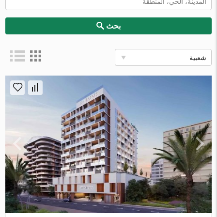
بحث
شعبية