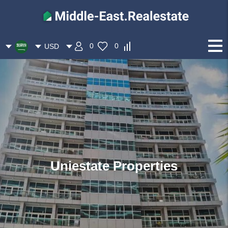
0
0
USD
Uniestate Properties