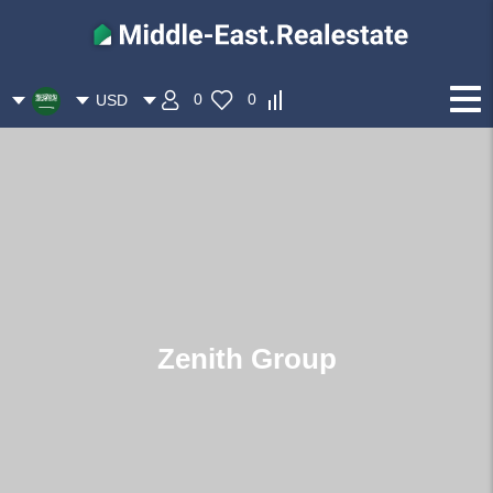
0
0
USD
Zenith Group