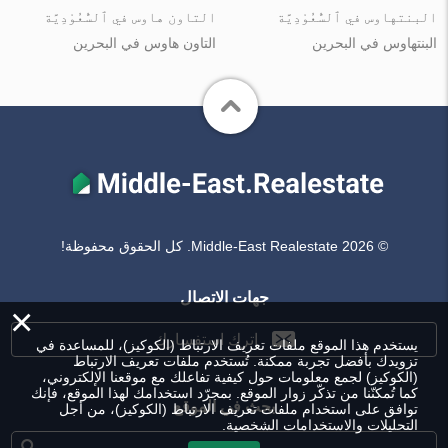
البنتهاوس في ٱلسُّعُوْدِيَّة
التاون هاوس في ٱلسُّعُوْدِيَّة
البنتهاوس في البحرين
التاون هاوس في البحرين
© Middle-East Realestate 2026. كل الحقوق محفوظة!
جهات الاتصال
×
اترك استفسارك
يستخدم هذا الموقع ملفات تعريف الارتباط (الكوكيز)، للمساعدة في
تزويدك بأفضل تجربة ممكنة. تُستخدم ملفات تعريف الارتباط
(الكوكيز) لجمع معلومات حول كيفية تفاعلك مع موقعنا الإلكتروني،
كما تُمكنّنا من تذكّر زوار الموقع. بمجرّد استخدامك لهذا الموقع، فإنك
بحث في الموقع
توافق على استخدام ملفات تعريف الارتباط (الكوكيز)، من أجل
التحليلات والاستخدامات الشخصية.