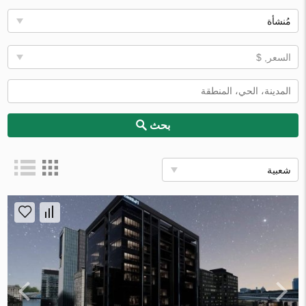
مُنشأة
السعر, $
بحث
شعبية