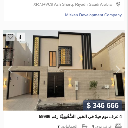
XR7J+VC9 Ash Sharq, Riyadh Saudi Arabia
Miskan Development Company
$ 346 666
4 غرف نوم فيلا في الخبر, السُّعُودِيَّة رقم 59986
غرف نوم:
4
الحمامات:
7