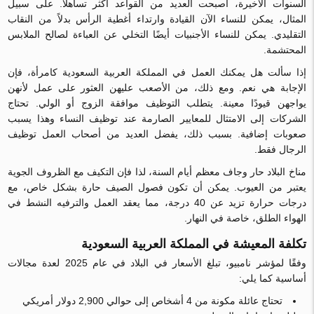
السنوات الأخيرة، أصبحت العديد من القواعد أكثر تساهلاً. على سبيل
المثال، يمكن للنساء الآن القيادة وارتداء أغطية الرأس بدلاً من النقاب
التقليدي. يمكن للنساء الأجنبيات أيضًا التخلي عن العباءة لصالح الملابس
المحتشمة.
إذا سألت هل يمكنك العمل في المملكة العربية السعودية كامرأة، فإن
الإجابة هي نعم. ومع ذلك، من الأصعب عليهن العثور على عمل لأنهن
يواجهن قيودًا معينة. يتطلب التوظيف موافقة الزوج أو الولي. تحتاج
الشركات إلى الامتثال للمعايير الصارمة عند توظيف النساء وهذا يسبب
صعوبات إضافية. بسبب ذلك، يفضل العديد من أصحاب العمل توظيف
الرجال فقط.
مناخ البلاد حار وجاف معظم أيام السنة، لذا فإن التكيف مع الظروف الجوية
يعتبر من العيوب. يمكن أن تكون فصول الصيف حارة بشكل خاص، مع
درجات حرارة تزيد عن 40 درجة، مما يعقد العمل والترفيه النشط في
الهواء الطلق، خاصة في النهار.
تكلفة المعيشة في المملكة العربية السعودية
وفقًا لمؤشر نامبيو، تبلغ الأسعار في البلاد في عام 2025 لعدة مجالات
أساسية كما يلي:
تحتاج عائلة مكونة من 4 أشخاص إلى حوالي 2,900 دولار أمريكي