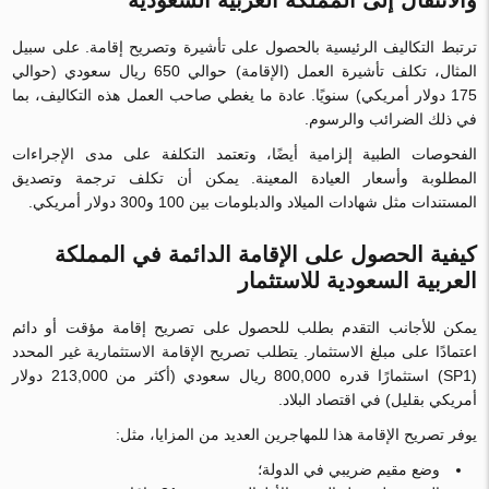
والانتقال إلى المملكة العربية السعودية
ترتبط التكاليف الرئيسية بالحصول على تأشيرة وتصريح إقامة. على سبيل
المثال، تكلف تأشيرة العمل (الإقامة) حوالي 650 ريال سعودي (حوالي
175 دولار أمريكي) سنويًا. عادة ما يغطي صاحب العمل هذه التكاليف، بما
في ذلك الضرائب والرسوم.
الفحوصات الطبية إلزامية أيضًا، وتعتمد التكلفة على مدى الإجراءات
المطلوبة وأسعار العيادة المعينة. يمكن أن تكلف ترجمة وتصديق
المستندات مثل شهادات الميلاد والدبلومات بين 100 و300 دولار أمريكي.
كيفية الحصول على الإقامة الدائمة في المملكة
العربية السعودية للاستثمار
يمكن للأجانب التقدم بطلب للحصول على تصريح إقامة مؤقت أو دائم
اعتمادًا على مبلغ الاستثمار. يتطلب تصريح الإقامة الاستثمارية غير المحدد
(SP1) استثمارًا قدره 800,000 ريال سعودي (أكثر من 213,000 دولار
أمريكي بقليل) في اقتصاد البلاد.
يوفر تصريح الإقامة هذا للمهاجرين العديد من المزايا، مثل:
وضع مقيم ضريبي في الدولة؛