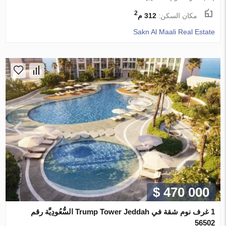
2
مكان السكن:
312 م
Sakn Al Maali Real Estate
$ 470 000
1 غرف نوم شقة في Trump Tower Jeddah السُّعُودِيَّة رقم
56502