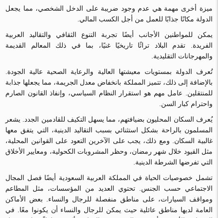
ميزة أخرى مهمة هي عدم وجود ضريبة على الدخل الشخصي، مما يجعل
الدولة مكانًا جذابًا للعمل من أجل الكسب المالي.
يمكن للمواطنين الأجانب أيضًا تجربة التنوع الثقافي والتقاليد العربية
الفريدة. تقدم البلاد تراثًا تاريخيًا غنيًا، بما في ذلك المعالم القديمة
والمهرجانات التقليدية.
تُعرف الدولة بمستويات معيشتها العالية والرعاية الصحية عالية الجودة.
بالإضافة إلى ذلك، تتميز المملكة بانخفاض معدل الجريمة، مما يجعلها جذابة
للمنتقلين. عامل مهم هو استقرار النظام السياسي، وإنفاذ القانون الصارم
واحترام كبار السن.
يُعرف السكان المحليون بضيافتهم، مما يسهل التكيف للقادمين الجدد. يشعر
المسلمون بالراحة بشكل استثنائي بسبب التقاليد الدينية، التي يتفق معها
غالبية السكان. ومع ذلك، يجب على الآخرين التعود على القوانين المحلية،
مثل القيود خلال شهر رمضان، وحظر المشروبات الكحولية، ومعايير الأخلاق
التي تفرضها الشرطة الدينية.
تشمل خصوصيات الحياة في المملكة العربية السعودية أيضًا فصل المجال
الاجتماعي حسب الجنس. تحتوي العديد من المؤسسات، مثل المطاعم
ومواقف السيارات، على مناطق منفصلة للرجال والنساء. بعض الأماكن
العامة لديها مناطق عائلية حيث يمكن للرجال والنساء أن يكونوا معًا. في