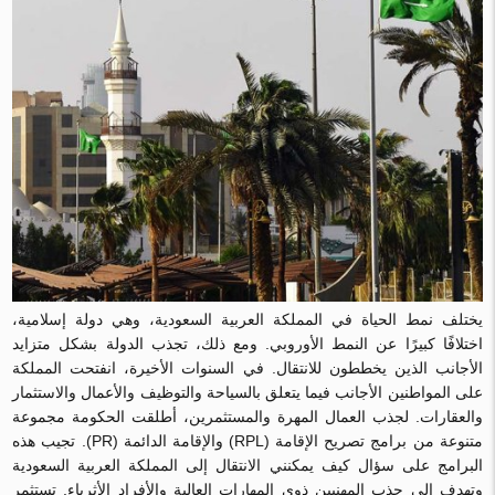
يختلف نمط الحياة في المملكة العربية السعودية، وهي دولة إسلامية،
اختلافًا كبيرًا عن النمط الأوروبي. ومع ذلك، تجذب الدولة بشكل متزايد
الأجانب الذين يخططون للانتقال. في السنوات الأخيرة، انفتحت المملكة
على المواطنين الأجانب فيما يتعلق بالسياحة والتوظيف والأعمال والاستثمار
والعقارات. لجذب العمال المهرة والمستثمرين، أطلقت الحكومة مجموعة
متنوعة من برامج تصريح الإقامة (RPL) والإقامة الدائمة (PR). تجيب هذه
البرامج على سؤال كيف يمكنني الانتقال إلى المملكة العربية السعودية
وتهدف إلى جذب المهنيين ذوي المهارات العالية والأفراد الأثرياء. تستثمر