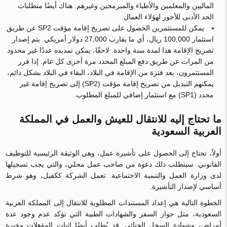
الماليين والمعلمين والأطباء والمبرمجين وغيرهم. هناك أيضًا متطلبات
الحد الأدنى للأجور لهؤلاء العمال.
يمكن للمستثمرين الحصول على تصريح إقامة مؤقت SP2 عن طريق
استثمار 100,000 ريال، أي ما يقارب 27,000 دولار أمريكي. يتم إصدار
تصريح الإقامة هذا لمدة سنة واحدة. لاحقًا، يمكن تمديده عددًا غير محدود
من المرات عن طريق دفع المبلغ المحدد مرة أخرى كل عام. إذا قرر
المستثمرون، بعد فترة من الإقامة في البلاد، البقاء في البلاد بشكل دائم،
يمكنهم التبديل من تصريح إقامة مؤقت (SP2) إلى تصريح إقامة غير
محدد (SP1) مع استثمار إضافي للمبلغ المطلوب.
ما تحتاج إليه للانتقال للعيش والعمل في المملكة
العربية السعودية
أولاً، تحتاج إلى الحصول على تأشيرة عمل، وهي الوثيقة الرئيسية للتوظيف
القانوني. سيتطلب ذلك دعوة من صاحب عمل محلي، والتي يجب تسجيلها
لدى وزارة العمل والتنمية الاجتماعية. تعمل الشركة ككفيل، وهو شرط
أساسي لإصدار التأشيرة.
الخطوة التالية هي إعداد المستندات المطلوبة للانتقال إلى المملكة العربية
السعودية، مثل جواز السفر والشهادات الطبية التي تؤكد عدم وجود عدة
أمراض، وشهادة السجل الجنائي. قد يُطلب أيضًا إثبات المؤهلات وخبرة