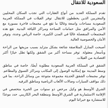
السعودية للانتقال
تقدم المملكة العديد من أنواع العقارات التي تجذب السكان المحليين
والمغتربين الذين يخططون للانتقال. توفر الفيلات في المملكة العربية
السعودية مساحات واسعة وغالبًا ما تقع في مجمعات فاخرة مسورة مع
الأمن والمرافق مثل حمامات السباحة ومراكز اللياقة البدنية. تقع هذه
المجتمعات المنفصلة غالبًا في المدن الكبيرة، خاصة الرياض وجدة، وتوفر
الأمان والخصوصية العالية.
أصبحت المنازل المتلاصقة شائعة بشكل متزايد بسبب مزيجها من الراحة
وبأسعار معقولة. توفر مساحة أكبر من الشقق ولكنها تظل خيارًا أكثر
اقتصادية من الفيلات.
الشقق في المملكة العربية السعودية مطلوبة أيضًا، خاصة في مناطق
وسط المدينة مع إمكانية الوصول إلى المكاتب ومراكز التسوق والمطاعم.
توفر مجمعات الشقق الحديثة مجموعة متنوعة من وسائل الراحة، بما في
ذلك مواقف السيارات وصالات الألعاب الرياضية ومناطق الترفيه.
الشرق الأوسط هو وكيل مرخص ذو سنوات من الخبرة متخصص في
الإقامة الاستثمارية في الشرق الأوسط ومنطقة البحر الكاريبي. حدد موعدًا
للاستشارة مع خبرائنا اليوم.