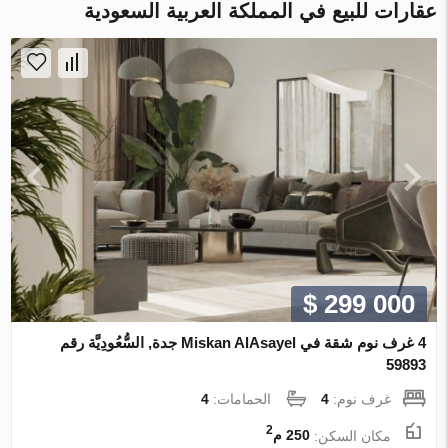
عقارات للبيع في المملكة العربية السعودية
$ 299 000
4 غرف نوم شقة في Miskan AlAsayel جدة, السُّعُودِيَّة رقم
59893
غرف نوم:
4
الحمامات:
4
2
مكان السكن:
250 م