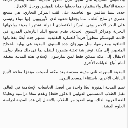
جديدة للأعمال والاستثمار، مما يجعلها جذابة للمهنيين ورجال الأعمال.
جدة، بينما تتنافس مع العاصمة على لقب المركز التجاري، هي منتجع
عصري ذو مناخ ألطف، مما يجعلها شعبية لدى الأوروبيين. إنها ميناء رئيسي
على البحر الأحمر وهي المركز الاقتصادي للدولة. تشتهر المدينة بواجهاتها
البحرية ومراكز التسوق الحديثة. يقدم مجمع البلد التاريخي المدرج في
قائمة اليونسكو منظوراً فريداً للعمارة التقليدية. تشتهر جدة أيضًا بفعالياتها
الثقافية ومعارضها، مثل مهرجان جدة السنوي. المدينة هي بوابة للحجاج
المتجهين إلى مكة. توفر بنية تحتية متطورة للنقل، بما في ذلك مطار دولي.
الانتقال إلى مكة ممكن فقط لمن يمارسون الإسلام. هذه المدينة مغلقة
أمام أتباع الديانات الأخرى.
المدينة المنورة، ثاني مدينة مقدسة بعد مكة، أصبحت مؤخرًا متاحة لأتباع
الديانات الأخرى، باستثناء المسجد النبوي.
تضم المدينة المنورة أيضًا واحدة من أفضل الجامعات الإسلامية في العالم.
تقبل الطلاب المسلمين الدوليين (الذكور فقط) وتقدم منحًا دراسية وتعليمًا
للغة العربية. لذلك، يهتم العديد من الطلاب بالانتقال إلى هذه المدينة لدراسة
العلوم الدينية.