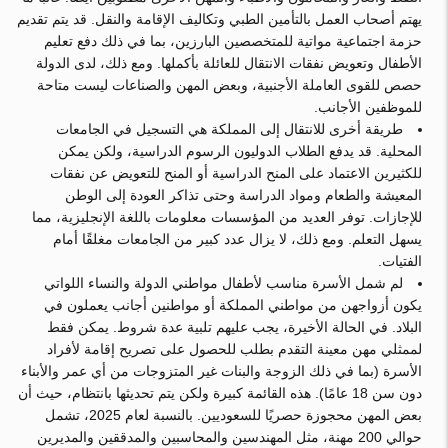
يهتم أصحاب العمل بالتأمين الطبي وتكاليف الإقامة والنقل. قد يتم تقديم
حزمة اجتماعية مواتية للمتخصصين البارزين، بما في ذلك دفع تعليم
الأطفال وتعويض نفقات الانتقال للعائلة بأكملها. ومع ذلك، لدى الدولة
حصص للقوى العاملة الأجنبية، وبعض المهن والصناعات ليست متاحة
للموظفين الأجانب.
طريقة أخرى للانتقال إلى المملكة هي التسجيل في الجامعات
المحلية. قد يدفع الطلاب الدوليون الرسوم الدراسية، ولكن يمكن
للكثيرين الاعتماد على المنح الدراسية أو المنح للتعويض عن نفقات
المعيشة والطعام ومواد الدراسة وحتى تذاكر العودة إلى الوطن
للإجازات. توفر العديد من المؤسسات معلومات باللغة الإنجليزية، مما
يسهل التعلم. ومع ذلك، لا يزال عدد كبير من الجامعات مغلقًا أمام
الفتيات.
لم شمل الأسرة مناسب لأطفال مواطني الدولة والنساء اللواتي
يكون أزواجهن من مواطني المملكة أو مواطنين أجانب يعملون في
البلاد. في الحالة الأخيرة، يجب عليهم تلبية عدة شروط. يمكن فقط
لممثلي مهن معينة التقدم بطلب للحصول على تصريح إقامة لأفراد
الأسرة (بما في ذلك الزوجة والبنات غير المتزوجات من أي عمر والأبناء
دون سن 18 عامًا). هذه القائمة كبيرة ولكن يتم تحديثها بانتظام، حيث أن
بعض المهن محجوزة حصريًا للسعوديين. بالنسبة لعام 2025، تشمل
حوالي 200 مهنة، مثل المهندسين والمحاسبين والمدققين والمديرين