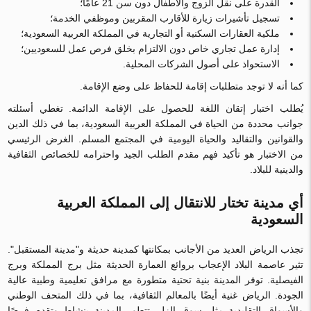
القدرة على نقل الزوج والأطفال دون سن 21 عامًا؛
تسجيل تأشيرات زيارة للأقارب المقربين وموظفي الخدمة؛
ملكية العقارات السكنية أو التجارية في المملكة العربية السعودية؛
إدارة عمل تجاري خاص دون الالتزام بخلق فرص عمل للسعوديين؛
الاستحواذ على أصول الشركات المحلية.
كما أنه لا توجد متطلبات إقامة للحفاظ على وضع الإقامة.
يُطلب اختبار إتقان اللغة للحصول على الإقامة الدائمة. تغطي أسئلته
جوانب محددة من الحياة في المملكة العربية السعودية، بما في ذلك الدين
والقوانين والتقاليد والحياة اليومية في المجتمع المسلم. الغرض الرئيسي
من الاختبار هو تأكيد فهم مقدم الطلب الجيد واحترامه للخصائص الثقافية
والدينية للبلاد.
أي مدينة تختار للانتقال إلى المملكة العربية
السعودية
تجذب الرياض العديد من الأجانب بمكانتها كمدينة حديثة و"مدينة المستقبل".
تثير عاصمة البلاد الإعجاب بروائع العمارة الحديثة مثل برج المملكة وبرج
الفيصلية. توفر المدينة بنية تحتية متطورة مع مرافق تعليمية وطبية عالية
الجودة. الرياض غنية أيضًا بالمعالم الثقافية، بما في ذلك المتحف الوطني
والأسواق التقليدية مثل سوق الزل. تتطور المدينة بنشاط وتقدم فرصًا