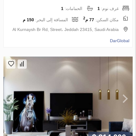
غرف نوم:
1
الحمامات:
1
2
مكان السكن:
77 م
المسافة إلى البحر:
150 م
Al Kurnaysh Br Rd, Street، Jeddah 23415, Saudi Arabia
DarGlobal