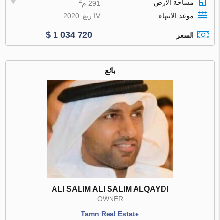
2
مساحة الأرض
291 م
موعد الانتهاء
IV ربع, 2020
$ 1 034 720
السعر
بائع
ALI SALIM ALI SALIM ALQAYDI
OWNER
Tamn Real Estate