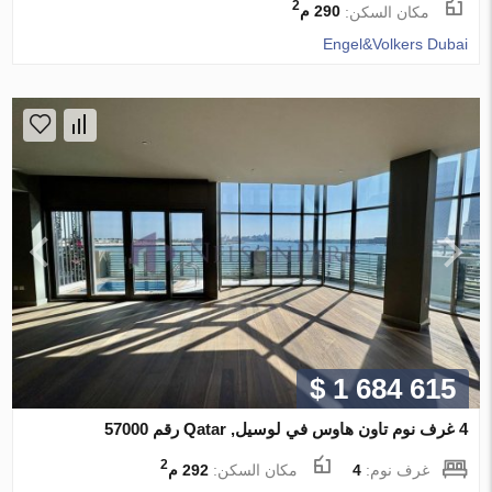
2
مكان السكن:
290 م
Engel&Volkers Dubai
$ 1 684 615
4 غرف نوم تاون هاوس في لوسيل, Qatar رقم 57000
2
غرف نوم:
4
مكان السكن:
292 م