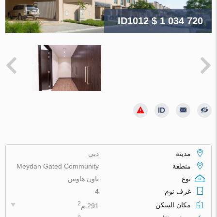
ID1012
$ 1 034 720
مدينة
دبي
منطقة
Meydan Gated Community
نوع
تاون هاوس
غرف نوم
4
2
مكان السكن
291 م