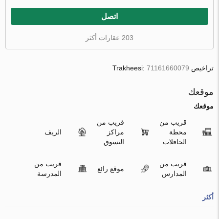
اتصل
203 عقارات أكثر
تراخيص Trakheesi:
71161660079
موقعك
موقعك
قريب من
قريب من
محطة
مراكز
الريف
الحافلات
التسوق
قريب من
قريب من
موقع رائع
المدارس
المدرسة
أكثر