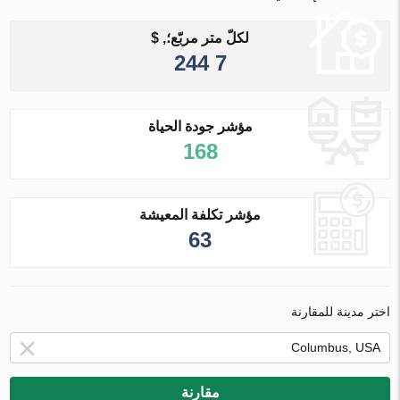
لكلّ متر مربّع؛, $
7 244
مؤشر جودة الحياة
168
مؤشر تكلفة المعيشة
63
اختر مدينة للمقارنة
مقارنة