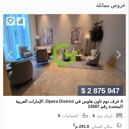
عروض مماثلة
$ 2 875 947
4 غرف نوم تاون هاوس في Opera District, الإمارات العربية
المتحدة رقم 23587
غرف نوم:
4
الحمامات:
5
2
مكان السكن:
291.6 م