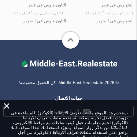
البنتهاوس في قطر
التاون هاوس في قطر
البنتهاوس في ٱلسُّعُوْدِيَّة
التاون هاوس في ٱلسُّعُوْدِيَّة
البنتهاوس في البحرين
التاون هاوس في البحرين
© Middle-East Realestate 2026. كل الحقوق محفوظة!
جهات الاتصال
×
اترك استفسارك
يستخدم هذا الموقع ملفات تعريف الارتباط (الكوكيز)، للمساعدة في
تزويدك بأفضل تجربة ممكنة. تُستخدم ملفات تعريف الارتباط
(الكوكيز) لجمع معلومات حول كيفية تفاعلك مع موقعنا الإلكتروني،
كما تُمكنّنا من تذكّر زوار الموقع. بمجرّد استخدامك لهذا الموقع، فإنك
بحث في الموقع
توافق على استخدام ملفات تعريف الارتباط (الكوكيز)، من أجل