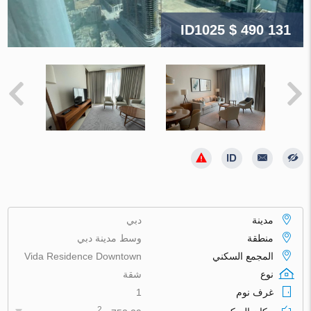
ID1025
$ 490 131
مدينة
دبي
منطقة
وسط مدينة دبي
المجمع السكني
Vida Residence Downtown
نوع
شقة
غرف نوم
1
2