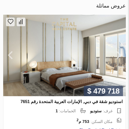
عروض مماثلة
$ 479 718
استوديو شقة في دبي, الإمارات العربية المتحدة رقم 7651
غرف:
ستوديو
الحمامات:
1
2
مكان السكن:
753 م