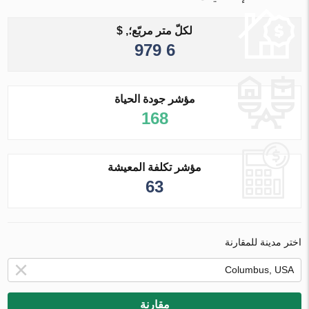
لكلّ متر مربّع؛, $
6 979
مؤشر جودة الحياة
168
مؤشر تكلفة المعيشة
63
اختر مدينة للمقارنة
مقارنة