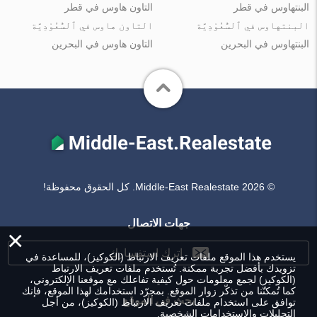
البنتهاوس في قطر
التاون هاوس في قطر
البنتهاوس في ٱلسُّعُوْدِيَّة
التاون هاوس في ٱلسُّعُوْدِيَّة
البنتهاوس في البحرين
التاون هاوس في البحرين
© Middle-East Realestate 2026. كل الحقوق محفوظة!
جهات الاتصال
×
اترك استفسارك
يستخدم هذا الموقع ملفات تعريف الارتباط (الكوكيز)، للمساعدة في
تزويدك بأفضل تجربة ممكنة. تُستخدم ملفات تعريف الارتباط
(الكوكيز) لجمع معلومات حول كيفية تفاعلك مع موقعنا الإلكتروني،
كما تُمكنّنا من تذكّر زوار الموقع. بمجرّد استخدامك لهذا الموقع، فإنك
بحث في الموقع
توافق على استخدام ملفات تعريف الارتباط (الكوكيز)، من أجل
التحليلات والاستخدامات الشخصية.