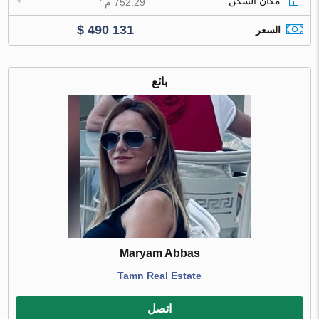
مكان السكن
752.29 م
$ 490 131
السعر
بائع
Maryam Abbas
Tamn Real Estate
اتصل