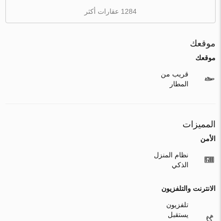
1284 عقارات أكثر
موقعك
موقعك
قريب من
المطار
المميزات
الأمن
نظام المنزل
الذكي
الانترنت والتلفزيون
تلفزيون
يستقبل