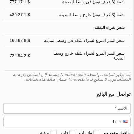
شقة (3 غرف نوم) في وسط المدينة
$ 1 777.17
شقة (3 غرف نوم) خارج وسط المدينة
$ 1 439.27
سعر شراء الشقة
سعر المتر المربع لشراء شقة في وسط المدينة
$ 8 168.82
سعر المتر المربع لشراء شقة خارج وسط
$ 2 722.94
المدينة
يتم توفير البيانات بواسطة Numbeo.com وتستند إلى استبيان يقوم به
المستخدمون. لا يمكن لـ Turk.estate ضمان صحّة هذه البيانات.
تواصل مع البائع
تواصل معي عبر
واتساب
فايبر
برقية