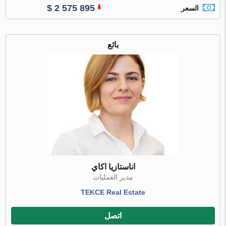
$ 2 575 895
السعر
بائع
اناستازيا اكاي
مدير العمليات
TEKCE Real Estate
اتصل