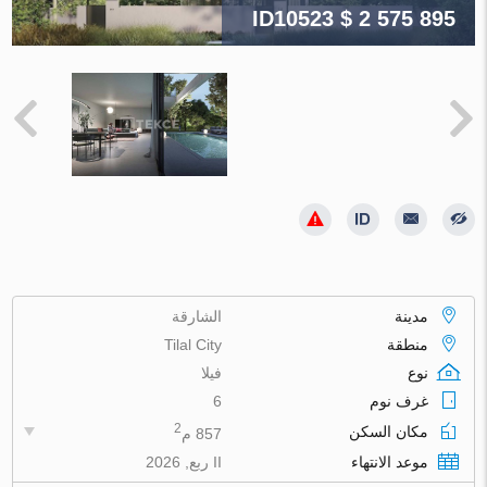
ID10523
$ 2 575 895
مدينة
الشارقة
منطقة
Tilal City
نوع
فيلا
غرف نوم
6
2
مكان السكن
857 م
موعد الانتهاء
II ربع, 2026