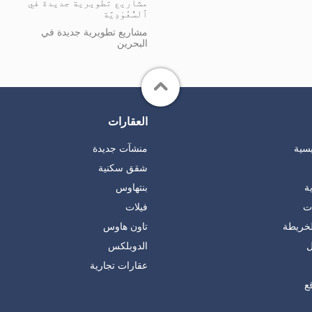
مشاريع تطويرية جديدة في
ٱلسُّعُوْدِيَّة
مشاريع تطويرية جديدة في
البحرين
العقارات
يسية
منشآت جديدة
شقق سكنية
ة
بنتهاوس
ات
فيلات
لخريطة
تاون هاوس
ل
الدوبلكس
عقارات تجارية
ع