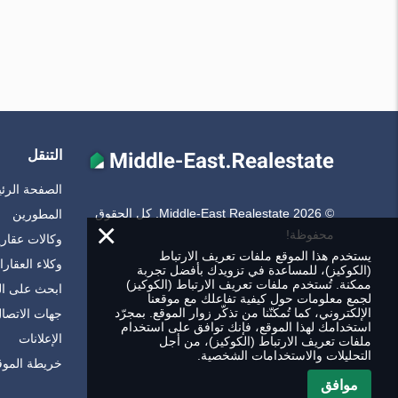
التنقل
الصفحة الرئ
© Middle-East Realestate 2026. كل الحقوق
المطورين
×
محفوظة!
وكالات عقاري
يستخدم هذا الموقع ملفات تعريف الارتباط
وكلاء العقار
(الكوكيز)، للمساعدة في تزويدك بأفضل تجربة
ممكنة. تُستخدم ملفات تعريف الارتباط (الكوكيز)
ابحث على ا
لجمع معلومات حول كيفية تفاعلك مع موقعنا
الإلكتروني، كما تُمكنّنا من تذكّر زوار الموقع. بمجرّد
جهات الاتصا
استخدامك لهذا الموقع، فإنك توافق على استخدام
الإعلانات
ملفات تعريف الارتباط (الكوكيز)، من أجل
التحليلات والاستخدامات الشخصية.
خريطة الموق
موافق