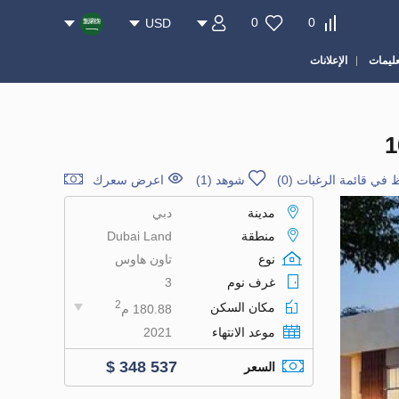
0
0
USD
عليمات
الإعلانات
 في قائمة الرغبات
(
0
)
شوهد (1)
اعرض سعرك
مدينة
دبي
منطقة
Dubai Land
نوع
تاون هاوس
غرف نوم
3
2
مكان السكن
180.88 م
موعد الانتهاء
2021
$ 348 537
السعر