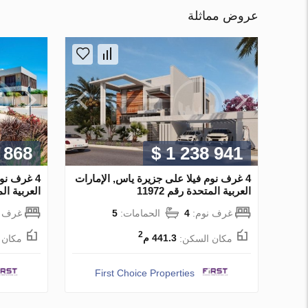
عروض مماثلة
 868
$ 1 238 941
4 غرف نوم فيلا على جزيرة ياس, الإمارات
4 غرف نو
العربية المتحدة رقم 11972
العربية المت
غرف نوم:
4
الحمامات:
5
غرف ن
2
مكان السكن:
441.3 م
مكان 
First Choice Properties