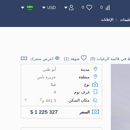
0
0
USD
عليمات
الإعلانات
 في قائمة الرغبات
(
0
)
شوهد (1)
اعرض سعرك
مدينة
أبو ظبي
منطقة
جزيرة ياس
نوع
فيلا
غرف نوم
4
2
مكان السكن
441.3 م
$ 1 225 327
السعر