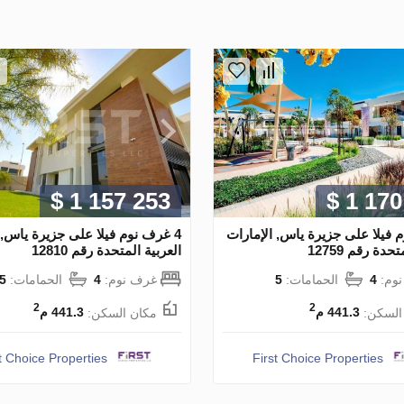
$ 1 157 253
$ 1 170
م فيلا على جزيرة ياس, الإمارات
4 غرف نوم فيلا على جزيرة ياس, 
حدة رقم 12759
العربية المتحدة رقم 12810
وم:
4
الحمامات:
5
غرف نوم:
4
الحمامات:
5
2
2
السكن:
441.3 م
مكان السكن:
441.3 م
t Choice Properties
First Choice Properties