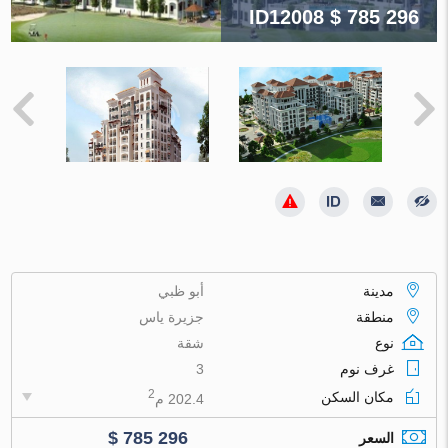
ID12008
$ 785 296
مدينة
أبو ظبي
منطقة
جزيرة ياس
نوع
شقة
غرف نوم
3
2
مكان السكن
202.4 م
$ 785 296
السعر