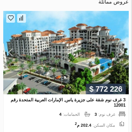
عروض مماثلة
$ 772 226
3 غرف نوم شقة على جزيرة ياس, الإمارات العربية المتحدة رقم
12001
غرف نوم:
3
الحمامات:
4
2
مكان السكن:
202.4 م