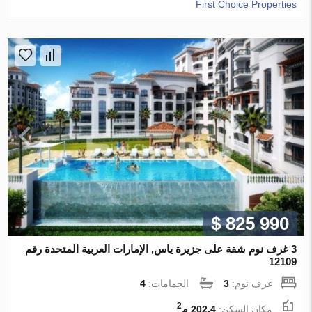
First Choice Properties
$ 825 990
3 غرف نوم شقة على جزيرة ياس, الإمارات العربية المتحدة رقم
12109
غرف نوم:
3
الحمامات:
4
2
مكان السكن:
202.4 م