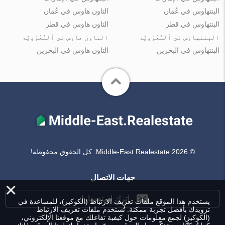
البنتهاوس في عُمان
التاون هاوس في عُمان
البنتهاوس في قطر
التاون هاوس في قطر
البنتهاوس في ٱلسُّعُوْدِيَّة
التاون هاوس في ٱلسُّعُوْدِيَّة
البنتهاوس في البحرين
التاون هاوس في البحرين
© Middle-East Realestate 2026. كل الحقوق محفوظة!
جهات الاتصال
×
اترك استفسارك
يستخدم هذا الموقع ملفات تعريف الارتباط (الكوكيز)، للمساعدة في
تزويدك بأفضل تجربة ممكنة. تُستخدم ملفات تعريف الارتباط
(الكوكيز) لجمع معلومات حول كيفية تفاعلك مع موقعنا الإلكتروني،