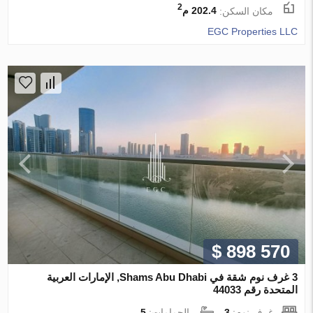
2
مكان السكن:
202.4 م
EGC Properties LLC
$ 898 570
3 غرف نوم شقة في Shams Abu Dhabi, الإمارات العربية
المتحدة رقم 44033
غرف نوم:
3
الحمامات:
5