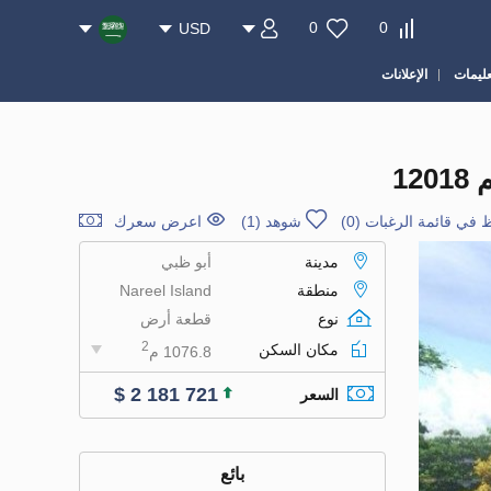
0
0
USD
عليمات
الإعلانات
 في قائمة الرغبات
(
0
)
شوهد (1)
اعرض سعرك
مدينة
أبو ظبي
منطقة
Nareel Island
نوع
قطعة أرض
2
مكان السكن
1076.8 م
$ 2 181 721
السعر
بائع