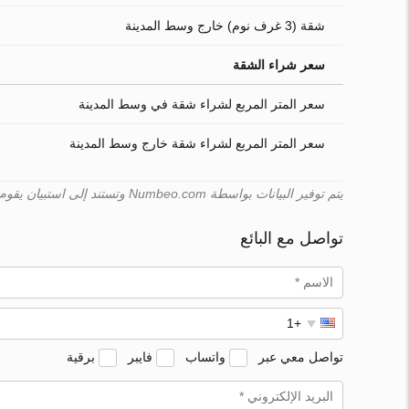
شقة (3 غرف نوم) خارج وسط المدينة
سعر شراء الشقة
سعر المتر المربع لشراء شقة في وسط المدينة
سعر المتر المربع لشراء شقة خارج وسط المدينة
يتم توفير البيانات بواسطة Numbeo.com وتستند إلى استبيان يقوم به المستخدمون. لا يمكن لـ Turk.estate ضمان صحّة هذه البيانات.
تواصل مع البائع
تواصل معي عبر
واتساب
فايبر
برقية