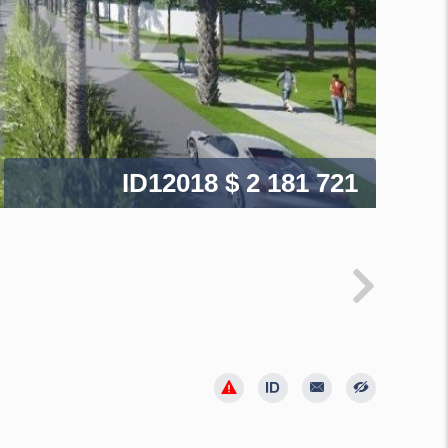
ID12018
$ 2 181 721