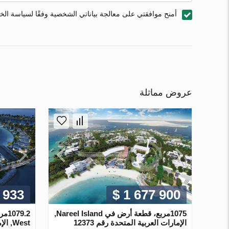
أمنح موافقتي على معالجة بياناتي الشخصية وفقًا لسياسة ال
عروض مماثلة
 933
$ 1 677 900
1075مربع، قطعة أرض في Nareel Island,
الإمارات العربية المتحدة رقم 12373
West,