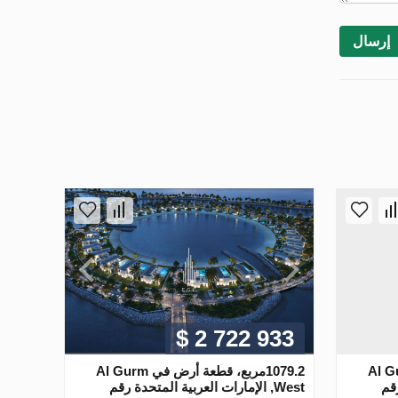
إرسال
$ 2 722 933
عة أرض في Al Gurm
1079.2مربع، قطعة أرض في Al Gurm
رقم
West, الإمارات العربية المتحدة رقم