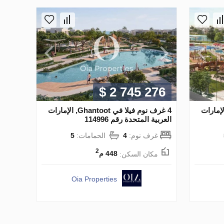
$ 2 745 276
م فيلا في Ghantoot, الإمارات
4 غرف نوم فيلا في Ghantoot, الإمارات
العربية المتحدة رقم 114996
غرف نوم:
4
الحمامات:
5
2
مكان السكن:
448 م
Oia Properties