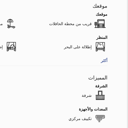
موقعك
موقعك
قريب من محطة الحافلات
مم
المنظر
إطلالة على البحر
إط
أكثر
المميزات
الشرفة
شرفة
المعدات والأجهزة
تكييف مركزي