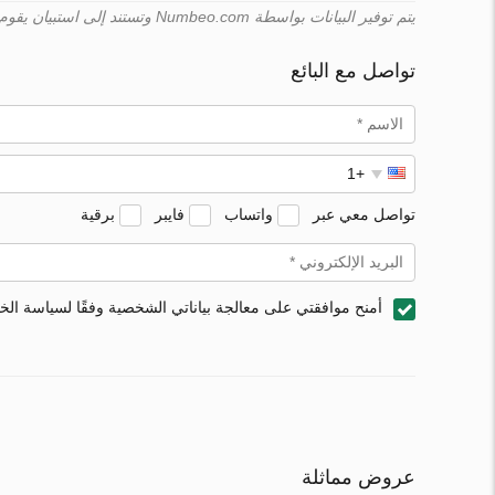
يتم توفير البيانات بواسطة Numbeo.com وتستند إلى استبيان يقوم به المستخدمون. لا يمكن لـ Turk.estate ضمان صحّة هذه البيانات.
تواصل مع البائع
تواصل معي عبر
واتساب
فايبر
برقية
أمنح موافقتي على معالجة بياناتي الشخصية وفقًا لسياسة ال
عروض مماثلة