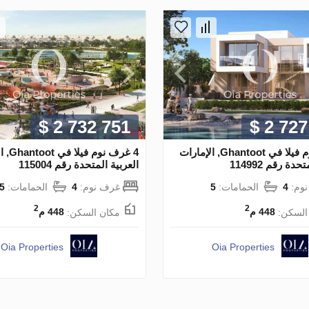
$ 2 732 751
$ 2 727
4 غرف نوم فيلا في Ghantoot, الإمارات
4 غرف نو
دة رقم 114992
العربية المتحدة رقم 115004
وم:
4
الحمامات:
5
غرف نوم:
4
الحمامات:
5
2
2
السكن:
448 م
مكان السكن:
448 م
Oia Properties
Oia Properties