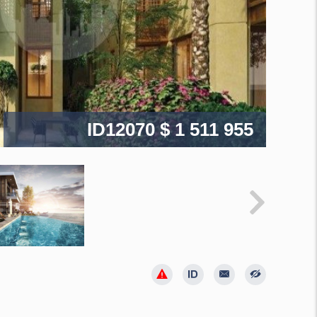
ID12070
$ 1 511 955