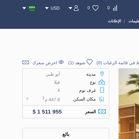
0
0
USD
عليمات
الإعلانات
 في قائمة الرغبات
(
0
)
شوهد (1)
اعرض سعرك
مدينة
أبو ظبي
نوع
فيلا
غرف نوم
4
2
مكان السكن
447.8 م
$ 1 511 955
السعر
بائع