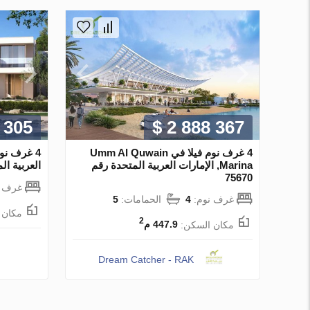
 305
$ 2 888 367
4 غرف نوم فيلا في Umm Al Quwain
Marina, الإمارات العربية المتحدة رقم
العربية المتح
75670
غرف ن
غرف نوم:
4
الحمامات:
5
مكان 
2
مكان السكن:
447.9 م
Dream Catcher - RAK