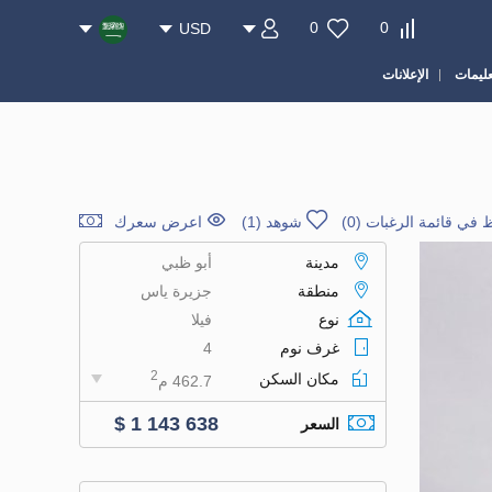
0
0
USD
عليمات
الإعلانات
 في قائمة الرغبات
(
0
)
شوهد (1)
اعرض سعرك
مدينة
أبو ظبي
منطقة
جزيرة ياس
نوع
فيلا
غرف نوم
4
2
مكان السكن
462.7 م
$ 1 143 638
السعر