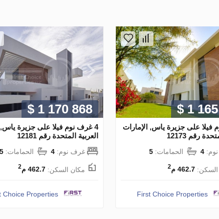
$ 1 170 868
$ 1 165
م فيلا على جزيرة ياس, الإمارات
4 غرف نوم فيلا على جزيرة ياس, 
حدة رقم 12173
العربية المتحدة رقم 12181
وم:
4
الحمامات:
5
غرف نوم:
4
الحمامات:
5
2
2
السكن:
462.7 م
مكان السكن:
462.7 م
t Choice Properties
First Choice Properties