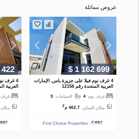
عروض مماثلة
 422
$ 1 162 699
4 غرف نوم فيلا على جزيرة ياس, الإمارات
4 غرف نو
العربية المتحدة رقم 12156
العربية المت
غرف نوم:
4
الحمامات:
5
غرف ن
2
مكان السكن:
462.7 م
مكان 
First Choice Properties