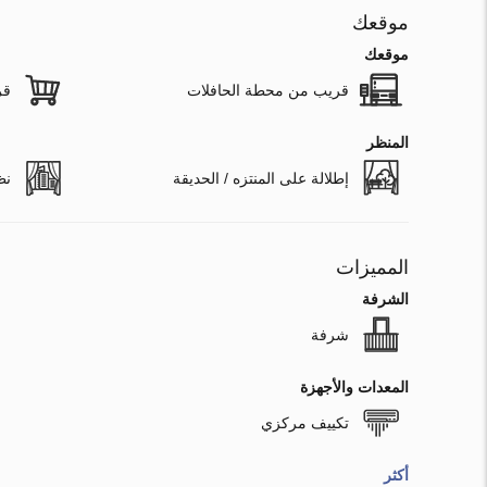
موقعك
موقعك
قريب من محطة الحافلات
قر
المنظر
إطلالة على المنتزه / الحديقة
نظ
المميزات
الشرفة
شرفة
المعدات والأجهزة
تكييف مركزي
أكثر