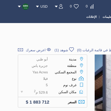
0
0
USD
عليمات
الإعلانات
 في قائمة الرغبات
(
0
)
شوهد (1)
اعرض سعرك
مدينة
أبو ظبي
منطقة
جزيرة ياس
المجمع السكني
Yas Acres
نوع
فيلا
غرف نوم
5
2
مكان السكن
529.6 م
$ 1 883 712
السعر