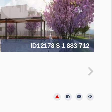
ID12178
$ 1 883 712