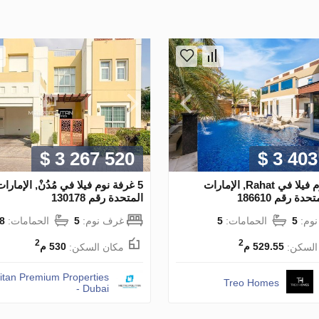
$ 3 267 520
$ 3 403
5 غرفة نوم فيلا في Rahat, الإمارات
5 غرفة نوم فيلا في مُدُنْ, الإمارات
دة رقم 186610
المتحدة رقم 130178
وم:
5
الحمامات:
5
غرف نوم:
5
الحمامات:
8
2
2
السكن:
529.55 م
مكان السكن:
530 م
itan Premium Properties
Treo Homes
- Dubai