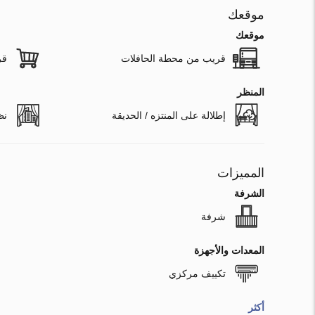
موقعك
موقعك
قريب من محطة الحافلات
قر
المنظر
إطلالة على المنتزه / الحديقة
نظ
المميزات
الشرفة
شرفة
المعدات والأجهزة
تكييف مركزي
أكثر