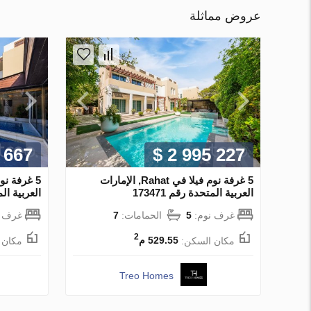
عروض مماثلة
 667
$ 2 995 227
5 غرفة نوم فيلا في Rahat, الإمارات
العربية المتحدة رقم 173471
العربية المتح
غرف نوم:
5
الحمامات:
7
غرف ن
2
مكان السكن:
529.55 م
مكان 
Treo Homes