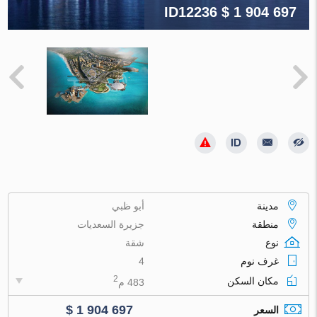
ID12236
$ 1 904 697
مدينة
أبو ظبي
منطقة
جزيرة السعديات
نوع
شقة
غرف نوم
4
2
مكان السكن
483 م
$ 1 904 697
السعر