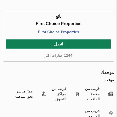
بائع
First Choice Properties
First Choice Properties
اتصل
1244 عقارات أكثر
موقعك
موقعك
قريب من
قريب من
ممرّ مباشر
محطة
مراكز
نحو الشاطئ
الحافلات
التسوق
قريب من
المسجد