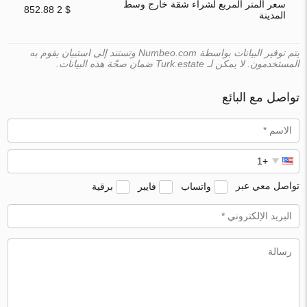
سعر المتر المربع لشراء شقة خارج وسط
$ 2 852.88
المدينة
يتم توفير البيانات بواسطة Numbeo.com وتستند إلى استبيان يقوم به
المستخدمون. لا يمكن لـ Turk.estate ضمان صحّة هذه البيانات.
تواصل مع البائع
تواصل معي عبر
واتساب
فايبر
برقية