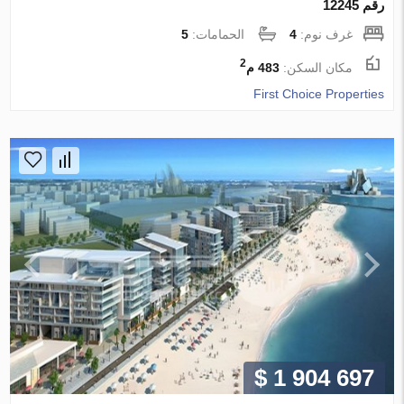
رقم 12245
غرف نوم:
4
الحمامات:
5
2
مكان السكن:
483 م
First Choice Properties
$ 1 904 697