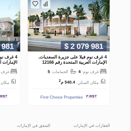
 981
$ 2 079 981
4 غرف نوم فيلا على جزيرة السعديات,
4 غرف نو
الإمارات العربية المتحدة رقم 12166
الإمارات الع
غرف نوم:
4
الحمامات:
5
غرف ن
2
مكان السكن:
540.4 م
مكان 
First Choice Properties
العقارات في الإمارات
الشقق في الإمارات