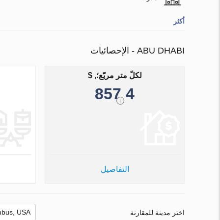
أكثر
ABU DHABI - الإحصائيات
لكلّ متر مربّع؛, $
4 857
التفاصيل
اختر مدينة للمقارنة