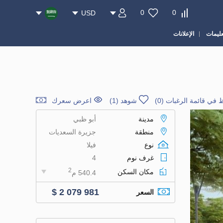
0
0
USD
عليمات
الإعلانات
 في قائمة الرغبات
(
0
)
شوهد (1)
اعرض سعرك
مدينة
أبو ظبي
منطقة
جزيرة السعديات
نوع
فيلا
غرف نوم
4
2
مكان السكن
540.4 م
$ 2 079 981
السعر