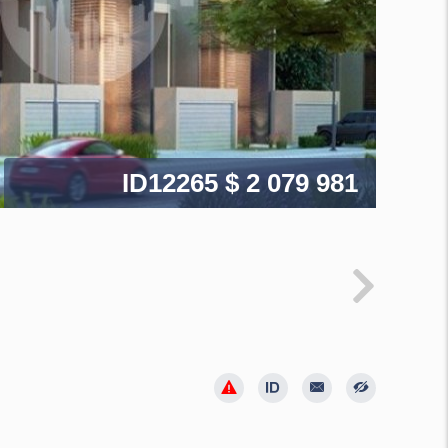
ID12265
$ 2 079 981