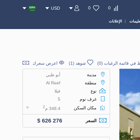
0
0
USD
عليمات
الإعلانات
 في قائمة الرغبات
(
0
)
شوهد (1)
اعرض سعرك
مدينة
أبو ظبي
منطقة
Al Reef
نوع
فيلا
غرف نوم
5
2
مكان السكن
348.4 م
$ 626 276
السعر