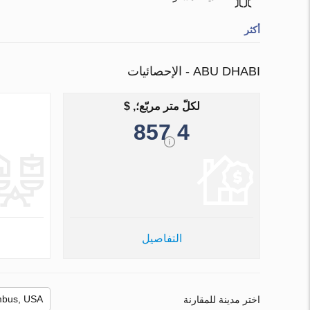
أكثر
ABU DHABI - الإحصائيات
لكلّ متر مربّع؛, $
4 857
التفاصيل
اختر مدينة للمقارنة