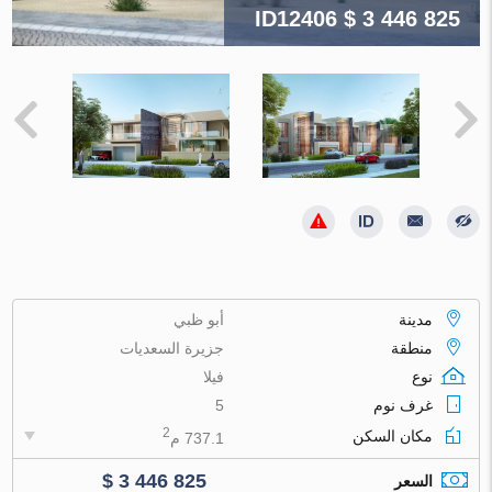
ID12406
$ 3 446 825
مدينة
أبو ظبي
منطقة
جزيرة السعديات
نوع
فيلا
غرف نوم
5
2
مكان السكن
737.1 م
$ 3 446 825
السعر