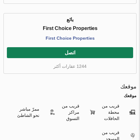
بائع
First Choice Properties
First Choice Properties
اتصل
1244 عقارات أكثر
موقعك
موقعك
قريب من
قريب من
ممرّ مباشر
محطة
مراكز
نحو الشاطئ
الحافلات
التسوق
قريب من
المسجد