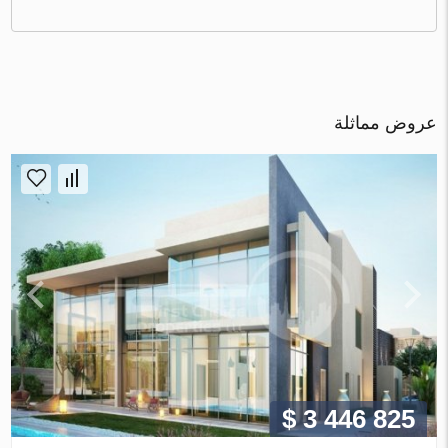
عروض مماثلة
$ 3 446 825