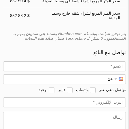
سعر المتر المربع لشراء شقة في وسط المدينة
$ 4 857.50
سعر المتر المربع لشراء شقة خارج وسط
$ 2 852.88
المدينة
يتم توفير البيانات بواسطة Numbeo.com وتستند إلى استبيان يقوم به
المستخدمون. لا يمكن لـ Turk.estate ضمان صحّة هذه البيانات.
تواصل مع البائع
تواصل معي عبر
واتساب
فايبر
برقية