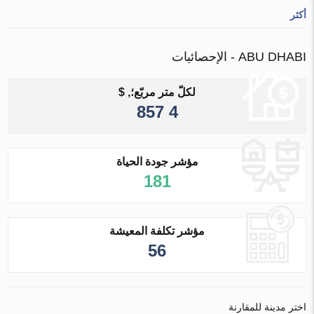
أكثر
ABU DHABI - الإحصائيات
لكلّ متر مربّع؛, $
4 857
مؤشر جودة الحياة
181
مؤشر تكلفة المعيشة
56
اختر مدينة للمقارنة