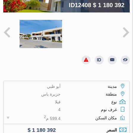
ID12408
$ 1 180 392
مدينة
أبو ظبي
منطقة
جزيرة ياس
نوع
فيلا
غرف نوم
4
2
مكان السكن
599.4 م
$ 1 180 392
السعر