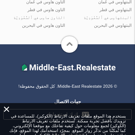
البنتهاوس في عُمان
التاون هاوس في عُمان
البنتهاوس في قطر
التاون هاوس في قطر
البنتهاوس في ٱلسُّعُوْدِيَّة
التاون هاوس في ٱلسُّعُوْدِيَّة
البنتهاوس في البحرين
التاون هاوس في البحرين
© Middle-East Realestate 2026. كل الحقوق محفوظة!
جهات الاتصال
×
اترك استفسارك
يستخدم هذا الموقع ملفات تعريف الارتباط (الكوكيز)، للمساعدة في
تزويدك بأفضل تجربة ممكنة. تُستخدم ملفات تعريف الارتباط
(الكوكيز) لجمع معلومات حول كيفية تفاعلك مع موقعنا الإلكتروني،
كما تُمكنّنا من تذكّر زوار الموقع. بمجرّد استخدامك لهذا الموقع، فإنك
بحث في الموقع