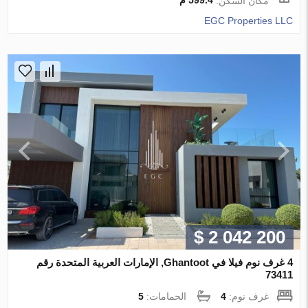
مكان السكن:
599.4 م
EGC Properties LLC
$ 2 042 200
4 غرف نوم فيلا في Ghantoot, الإمارات العربية المتحدة رقم
73411
غرف نوم:
4
الحمامات:
5