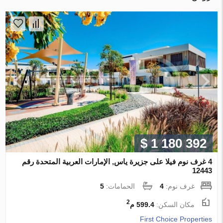
$ 1 180 392
4 غرف نوم فيلا على جزيرة ياس, الإمارات العربية المتحدة رقم
12443
غرف نوم:
4
الحمامات:
5
2
مكان السكن:
599.4 م
First Choice Properties