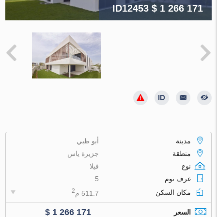
ID12453
$ 1 266 171
مدينة
أبو ظبي
منطقة
جزيرة ياس
نوع
فيلا
غرف نوم
5
2
مكان السكن
511.7 م
$ 1 266 171
السعر