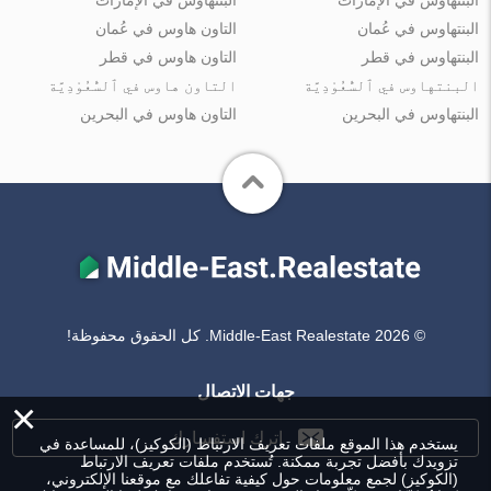
البنتهاوس في عُمان
التاون هاوس في عُمان
البنتهاوس في قطر
التاون هاوس في قطر
البنتهاوس في ٱلسُّعُوْدِيَّة
التاون هاوس في ٱلسُّعُوْدِيَّة
البنتهاوس في البحرين
التاون هاوس في البحرين
© Middle-East Realestate 2026. كل الحقوق محفوظة!
جهات الاتصال
×
اترك استفسارك
يستخدم هذا الموقع ملفات تعريف الارتباط (الكوكيز)، للمساعدة في
تزويدك بأفضل تجربة ممكنة. تُستخدم ملفات تعريف الارتباط
(الكوكيز) لجمع معلومات حول كيفية تفاعلك مع موقعنا الإلكتروني،