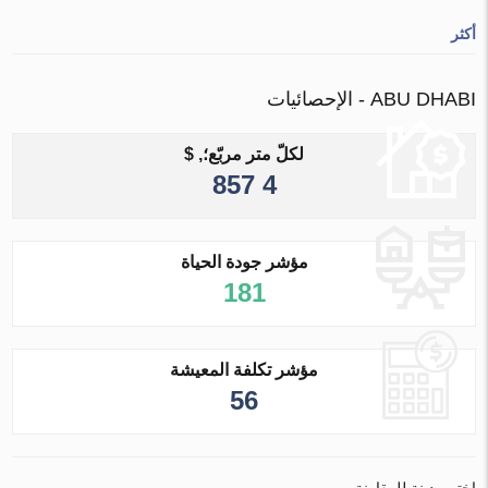
أكثر
ABU DHABI - الإحصائيات
لكلّ متر مربّع؛, $
4 857
مؤشر جودة الحياة
181
مؤشر تكلفة المعيشة
56
اختر مدينة للمقارنة