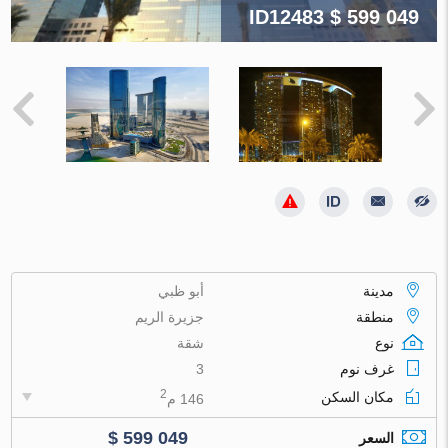
ID12483
$ 599 049
مدينة
أبو ظبي
منطقة
جزيرة الريم
نوع
شقة
غرف نوم
3
2
مكان السكن
146 م
$ 599 049
السعر