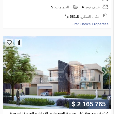
غرف نوم:
4
الحمامات:
5
2
مكان السكن:
581.8 م
First Choice Properties
$ 2 165 765
4 غرف نوم فيلا على جزيرة السعديات, الإمارات العربية المتحدة