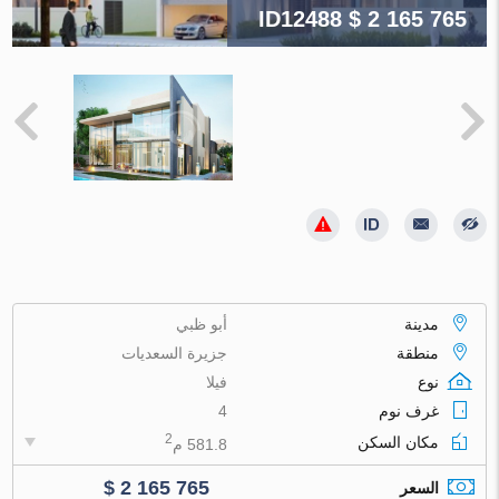
ID12488
$ 2 165 765
مدينة
أبو ظبي
منطقة
جزيرة السعديات
نوع
فيلا
غرف نوم
4
2
مكان السكن
581.8 م
$ 2 165 765
السعر