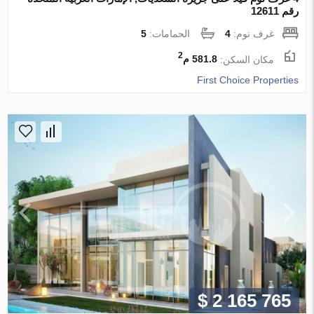
رقم 12611
غرف نوم:
4
الحمامات:
5
2
مكان السكن:
581.8 م
First Choice Properties
$ 2 165 765