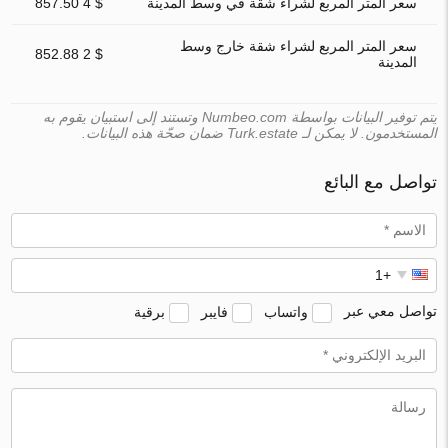
سعر المتر المربع لشراء شقة في وسط المدينة
$ 4 857.50
سعر المتر المربع لشراء شقة خارج وسط
$ 2 852.88
المدينة
يتم توفير البيانات بواسطة Numbeo.com وتستند إلى استبيان يقوم به
المستخدمون. لا يمكن لـ Turk.estate ضمان صحّة هذه البيانات.
تواصل مع البائع
تواصل معي عبر
واتساب
فايبر
برقية