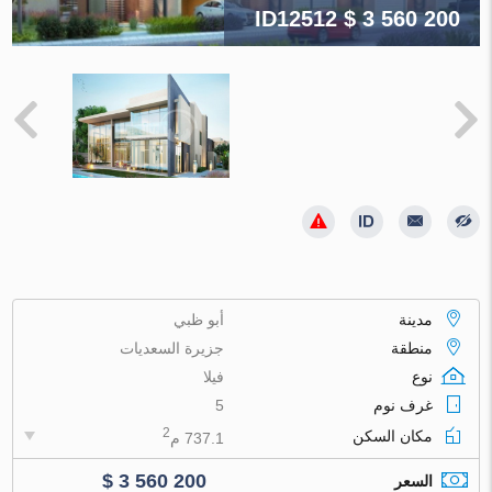
ID12512
$ 3 560 200
مدينة
أبو ظبي
منطقة
جزيرة السعديات
نوع
فيلا
غرف نوم
5
2
مكان السكن
737.1 م
$ 3 560 200
السعر