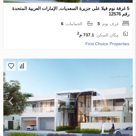
5 غرفة نوم فيلا على جزيرة السعديات, الإمارات العربية المتحدة
رقم 12576
غرف نوم:
5
الحمامات:
6
2
مكان السكن:
737.1 م
First Choice Properties