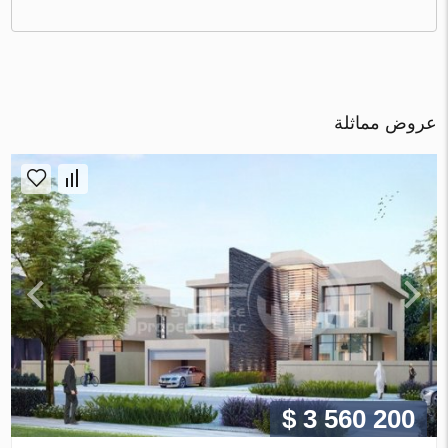
عروض مماثلة
$ 3 560 200