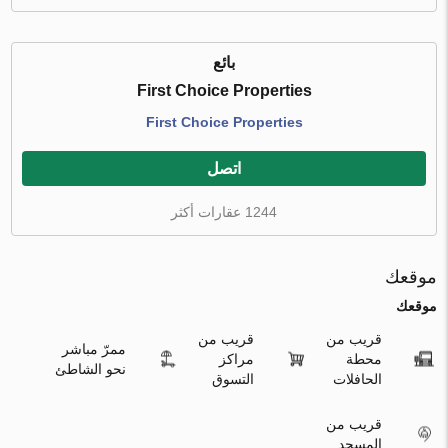
بائع
First Choice Properties
First Choice Properties
اتصل
1244 عقارات أكثر
موقعك
موقعك
قريب من
قريب من
ممرّ مباشر
محطة
مراكز
نحو الشاطئ
الحافلات
التسوق
قريب من
المسجد