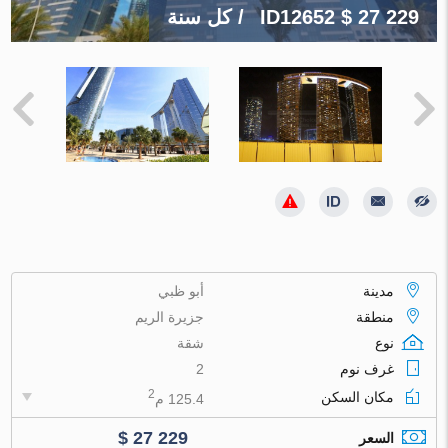
$ 27 229
ID12652
/ كل سنة
مدينة
أبو ظبي
منطقة
جزيرة الريم
نوع
شقة
غرف نوم
2
2
مكان السكن
125.4 م
$ 27 229
السعر