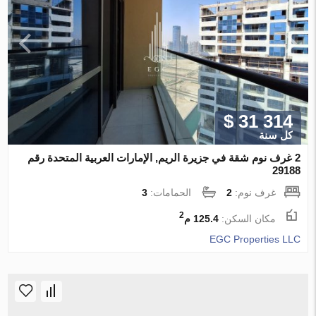
$ 31 314
كل سنة
2 غرف نوم شقة في جزيرة الريم, الإمارات العربية المتحدة رقم
29188
غرف نوم:
2
الحمامات:
3
2
مكان السكن:
125.4 م
EGC Properties LLC