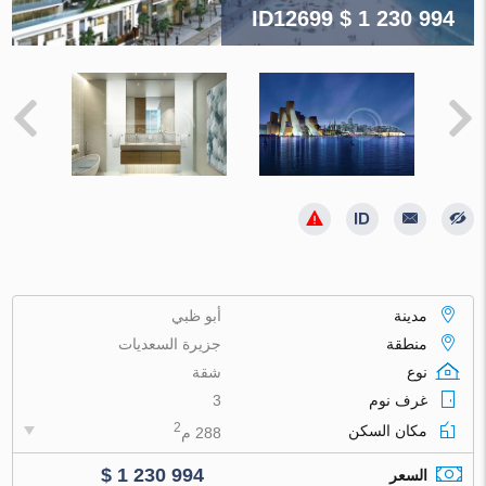
ID12699
$ 1 230 994
مدينة
أبو ظبي
منطقة
جزيرة السعديات
نوع
شقة
غرف نوم
3
2
مكان السكن
288 م
$ 1 230 994
السعر