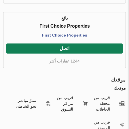
بائع
First Choice Properties
First Choice Properties
اتصل
1244 عقارات أكثر
موقعك
موقعك
قريب من
قريب من
ممرّ مباشر
محطة
مراكز
نحو الشاطئ
الحافلات
التسوق
قريب من
المسجد