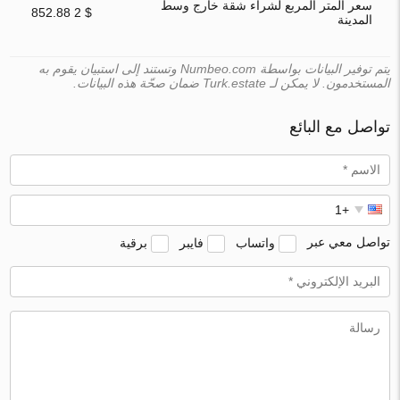
سعر المتر المربع لشراء شقة خارج وسط
$ 2 852.88
المدينة
يتم توفير البيانات بواسطة Numbeo.com وتستند إلى استبيان يقوم به
المستخدمون. لا يمكن لـ Turk.estate ضمان صحّة هذه البيانات.
تواصل مع البائع
تواصل معي عبر
واتساب
فايبر
برقية