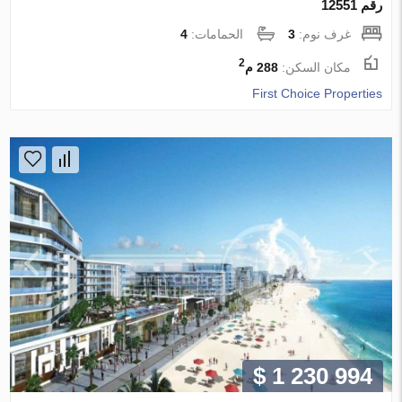
رقم 12551
غرف نوم:
3
الحمامات:
4
2
مكان السكن:
288 م
First Choice Properties
$ 1 230 994