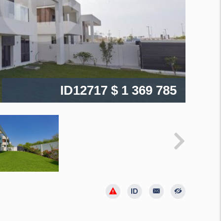
ID12717
$ 1 369 785