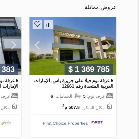
عروض مماثلة
 383
$ 1 369 785
5 غرفة نوم فيلا على جزيرة ياس, الإمارات
العربية المتحدة رقم 12661
الإمارات الع
غرف نوم:
5
الحمامات:
6
غرف ن
2
مكان السكن:
507.8 م
مكان 
First Choice Properties