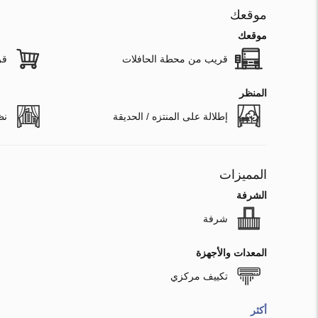
موقعك
موقعك
قريب من محطة الحافلات
قر
المنظر
إطلالة على المنتزه / الحديقة
نظ
المميزات
الشرفة
شرفة
المعدات والأجهزة
تكييف مركزي
أكثر