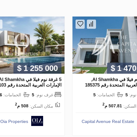
$ 1 255 000
$ 1 470
5 غرفة نوم فيلا في Al Shamkha,
ربية المتحدة رقم 185375
الإمارات العربية المتحدة رقم 115103
وم:
5
الحمامات:
5
غرف نوم:
5
الحمامات:
6
2
2
السكن:
507.81 م
مكان السكن:
508 م
Oia Properties
Capital Avenue Real Estate