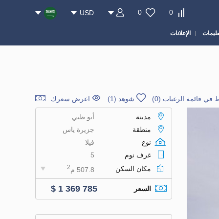
0
0
USD
عليمات
الإعلانات
 في قائمة الرغبات
(
0
)
شوهد (1)
اعرض سعرك
مدينة
أبو ظبي
منطقة
جزيرة ياس
نوع
فيلا
غرف نوم
5
2
مكان السكن
507.8 م
$ 1 369 785
السعر