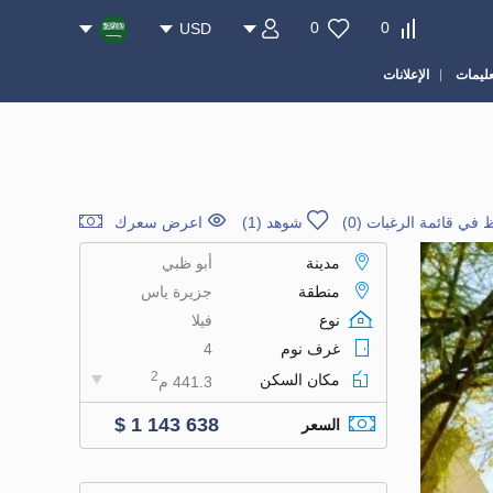
0
0
USD
عليمات
الإعلانات
 في قائمة الرغبات
(
0
)
شوهد (1)
اعرض سعرك
مدينة
أبو ظبي
منطقة
جزيرة ياس
نوع
فيلا
غرف نوم
4
2
مكان السكن
441.3 م
$ 1 143 638
السعر