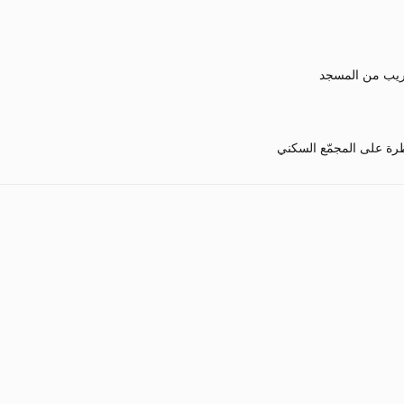
يب من المسجد
رة على المجمّع السكني