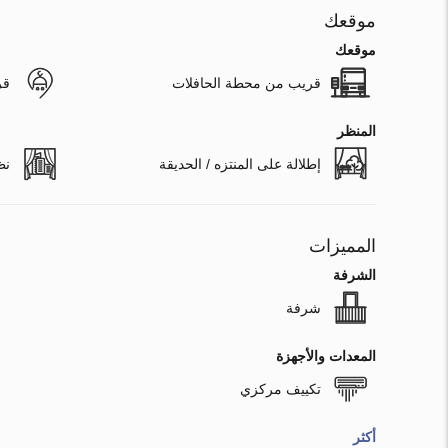
موقعك
موقعك
قريب من محطة الحافلات
قر
المنظر
إطلالة على المنتزه / الحديقة
نظ
المميزات
الشرفة
شرفة
المعدات والأجهزة
تكييف مركزي
أكثر