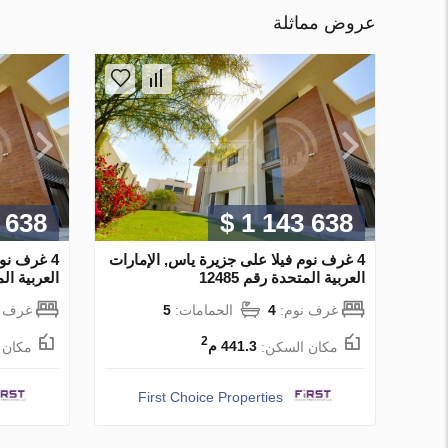
عروض مماثلة
 638
$ 1 143 638
4 غرف نوم فيلا على جزيرة ياس, الإمارات
4 غرف نو
العربية المتحدة رقم 12485
العربية المت
غرف نوم:
4
الحمامات:
5
غرف ن
2
مكان السكن:
441.3 م
مكان 
First Choice Properties