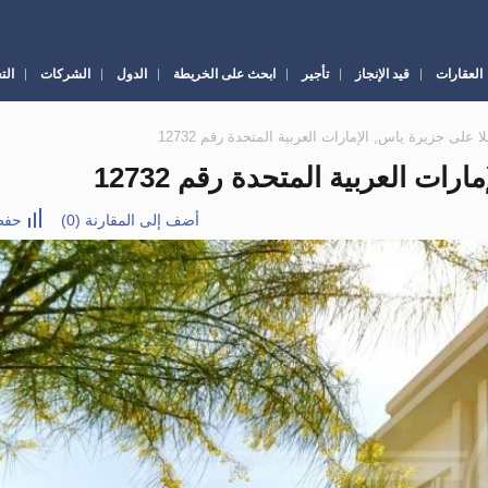
العقارات
قيد الإنجاز
تأجير
ابحث على الخريطة
الدول
الشركات
الت
أضف إلى المقارنة
(
0
)
حفظ