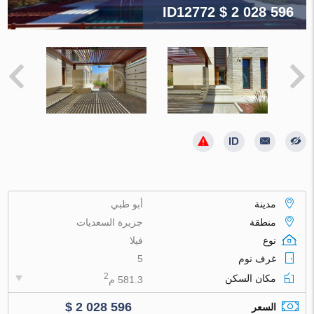
ID12772
$ 2 028 596
مدينة
أبو ظبي
منطقة
جزيرة السعديات
نوع
فيلا
غرف نوم
5
2
مكان السكن
581.3 م
$ 2 028 596
السعر