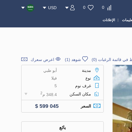
0
0
USD
عليمات
الإعلانات
 في قائمة الرغبات
(
0
)
شوهد (1)
اعرض سعرك
مدينة
أبو ظبي
نوع
فيلا
غرف نوم
5
2
مكان السكن
348.4 م
$ 599 045
السعر
بائع