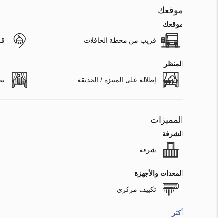
موقعك
موقعك
قريب من محطة الحافلات
قر
المنظر
إطلالة على المنتزه / الحديقة
نظ
المميزات
الشرفة
شرفة
المعدات والأجهزة
تكييف مركزي
أكثر