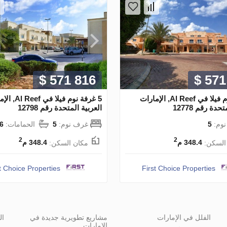
$ 571 816
$ 571
5 غرفة نوم فيلا في Al Reef, الإمارات
5 غرفة نوم فيلا في
حدة رقم 12778
العربية المتحدة رقم 12798
وم:
5
غرف نوم:
5
الحمامات:
6
2
2
السكن:
348.4 م
مكان السكن:
348.4 م
t Choice Properties
First Choice Properties
الفلل في الإمارات
مشاريع تطويرية جديدة في
ال
الإمارات