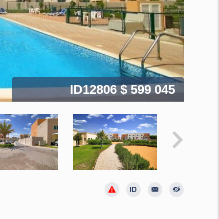
ID12806
$ 599 045