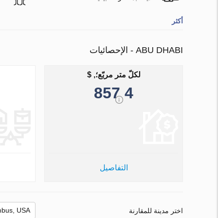
أكثر
ABU DHABI - الإحصائيات
لكلّ متر مربّع؛, $
4 857
التفاصيل
اختر مدينة للمقارنة