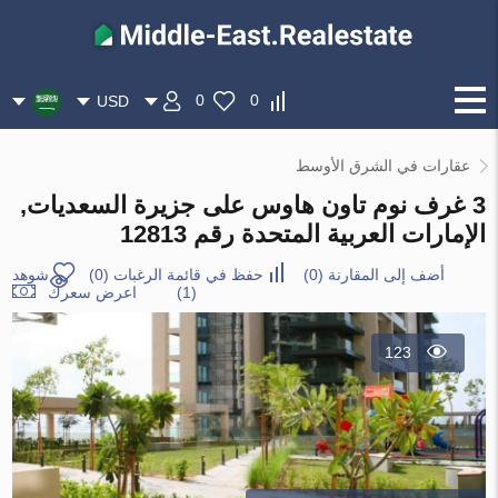
0
0
USD
عقارات في الشرق الأوسط
3 غرف نوم تاون هاوس على جزيرة السعديات,
الإمارات العربية المتحدة رقم 12813
أضف إلى المقارنة
(
0
)
حفظ في قائمة الرغبات
(
0
)
شوهد
(1)
اعرض سعرك
123