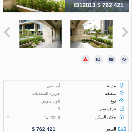
ID12813
$ 762 421
مدينة
أبو ظبي
منطقة
جزيرة السعديات
نوع
تاون هاوس
غرف نوم
3
2
مكان السكن
202.6 م
$ 762 421
السعر