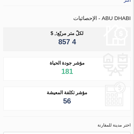
أكثر
ABU DHABI - الإحصائيات
لكلّ متر مربّع؛, $
4 857
مؤشر جودة الحياة
181
مؤشر تكلفة المعيشة
56
اختر مدينة للمقارنة