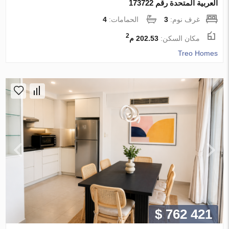
العربية المتحدة رقم 173722
غرف نوم:
3
الحمامات:
4
2
مكان السكن:
202.53 م
Treo Homes
$ 762 421