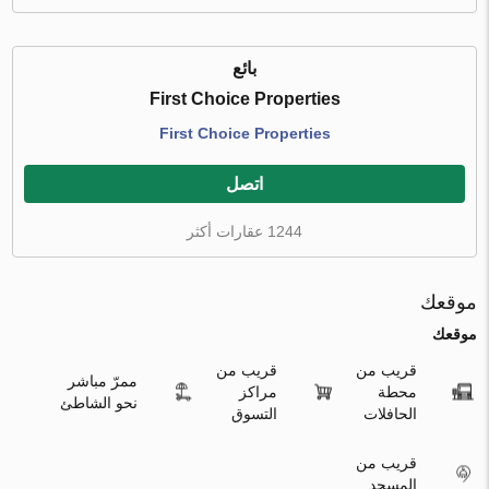
بائع
First Choice Properties
First Choice Properties
اتصل
1244 عقارات أكثر
موقعك
موقعك
قريب من
قريب من
ممرّ مباشر
محطة
مراكز
نحو الشاطئ
الحافلات
التسوق
قريب من
المسجد