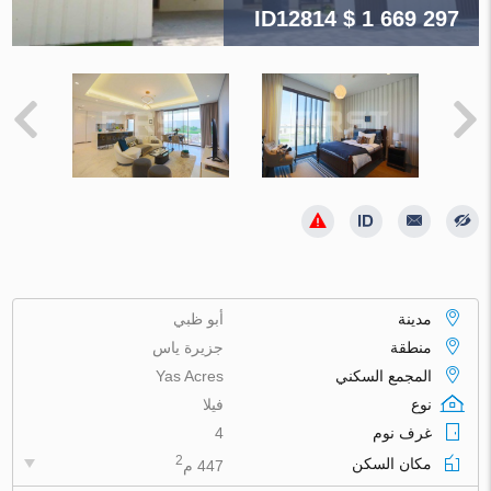
ID12814
$ 1 669 297
مدينة
أبو ظبي
منطقة
جزيرة ياس
المجمع السكني
Yas Acres
نوع
فيلا
غرف نوم
4
2
مكان السكن
447 م