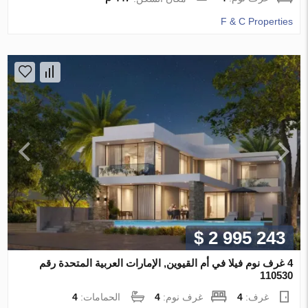
F & C Properties
$ 2 995 243
4 غرف نوم فيلا في أم القيوين, الإمارات العربية المتحدة رقم
110530
غرف:
4
غرف نوم:
4
الحمامات:
4