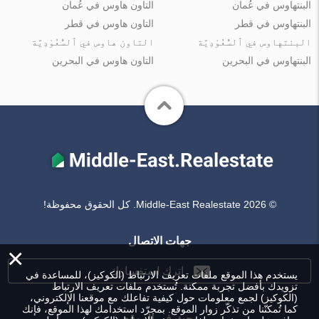
البنتهاوس في عُمان
التاون هاوس في عُمان
البنتهاوس في قطر
التاون هاوس في قطر
البنتهاوس في ٱلسُّعُوْدِيَّة
التاون هاوس في ٱلسُّعُوْدِيَّة
البنتهاوس في البحرين
التاون هاوس في البحرين
© Middle-East Realestate 2026. كل الحقوق محفوظة!
جهات الاتصال
×
اترك استفسارك
يستخدم هذا الموقع ملفات تعريف الارتباط (الكوكيز)، للمساعدة في
تزويدك بأفضل تجربة ممكنة. تُستخدم ملفات تعريف الارتباط
(الكوكيز) لجمع معلومات حول كيفية تفاعلك مع موقعنا الإلكتروني،
كما تُمكنّنا من تذكّر زوار الموقع. بمجرّد استخدامك لهذا الموقع، فإنك
بحث في الموقع