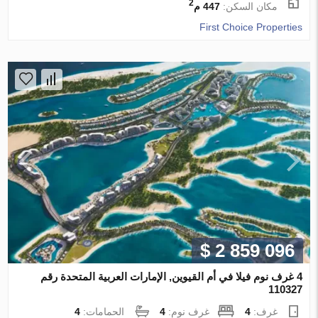
2
مكان السكن:
447 م
First Choice Properties
$ 2 859 096
4 غرف نوم فيلا في أم القيوين, الإمارات العربية المتحدة رقم
110327
غرف:
4
غرف نوم:
4
الحمامات:
4