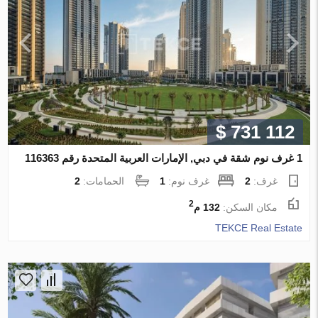
$ 731 112
1 غرف نوم شقة في دبي, الإمارات العربية المتحدة رقم 116363
غرف:
2
غرف نوم:
1
الحمامات:
2
2
مكان السكن:
132 م
TEKCE Real Estate