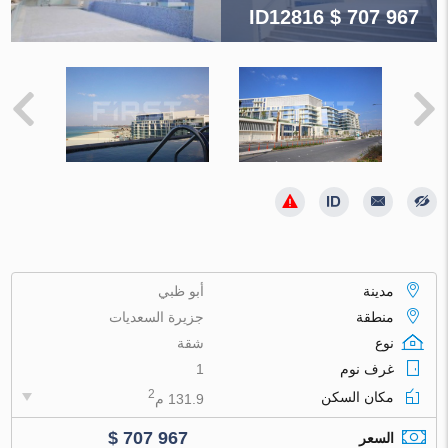
ID12816
$ 707 967
مدينة
أبو ظبي
منطقة
جزيرة السعديات
نوع
شقة
غرف نوم
1
2
مكان السكن
131.9 م
$ 707 967
السعر