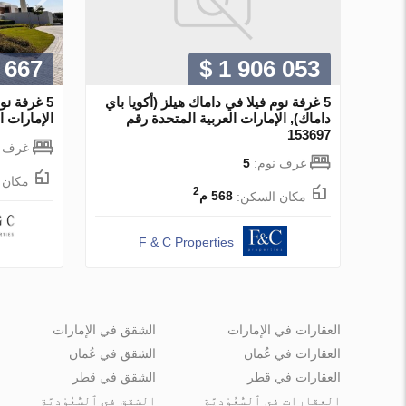
 667
$ 1 906 053
5 غرفة نوم فيلا في داماك هيلز (أكويا باي
5 غرفة ن
داماك), الإمارات العربية المتحدة رقم
الإمارات الع
153697
غرف ن
غرف نوم:
5
مكان 
2
مكان السكن:
568 م
F & C Properties
العقارات في الإمارات
الشقق في الإمارات
العقارات في عُمان
الشقق في عُمان
العقارات في قطر
الشقق في قطر
العقارات في ٱلسُّعُوْدِيَّة
الشقق في ٱلسُّعُوْدِيَّة