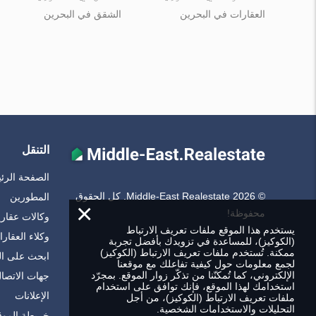
العقارات في البحرين
الشقق في البحرين
التنقل
الصفحة الرئ
© Middle-East Realestate 2026. كل الحقوق
المطورين
×
محفوظة!
وكالات عقاري
يستخدم هذا الموقع ملفات تعريف الارتباط
وكلاء العقار
(الكوكيز)، للمساعدة في تزويدك بأفضل تجربة
ممكنة. تُستخدم ملفات تعريف الارتباط (الكوكيز)
ابحث على ا
لجمع معلومات حول كيفية تفاعلك مع موقعنا
الإلكتروني، كما تُمكنّنا من تذكّر زوار الموقع. بمجرّد
جهات الاتصا
استخدامك لهذا الموقع، فإنك توافق على استخدام
الإعلانات
ملفات تعريف الارتباط (الكوكيز)، من أجل
التحليلات والاستخدامات الشخصية.
خريطة الموق