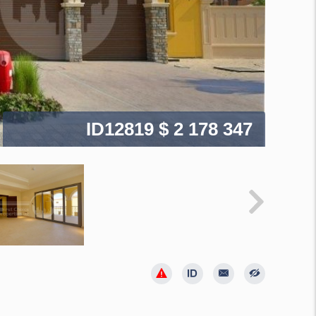
ID12819
$ 2 178 347