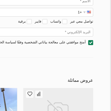
تواصل معي عبر
واتساب
فايبر
برقية
أمنح موافقتي على معالجة بياناتي الشخصية وفقًا لسياسة ال
عروض مماثلة