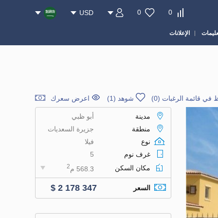
0
0
USD
عليمات
الإعلانات
 في قائمة الرغبات
(
0
)
شوهد (1)
اعرض سعرك
مدينة
أبو ظبي
منطقة
جزيرة السعديات
نوع
فيلا
غرف نوم
5
2
مكان السكن
568.3 م
$ 2 178 347
السعر