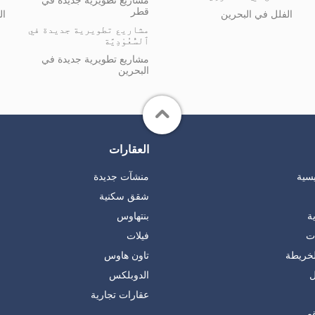
قطر
الفلل في البحرين
ال
مشاريع تطويرية جديدة في
ٱلسُّعُوْدِيَّة
مشاريع تطويرية جديدة في
البحرين
العقارات
يسية
منشآت جديدة
شقق سكنية
ة
بنتهاوس
ات
فيلات
لخريطة
تاون هاوس
ل
الدوبلكس
عقارات تجارية
ع