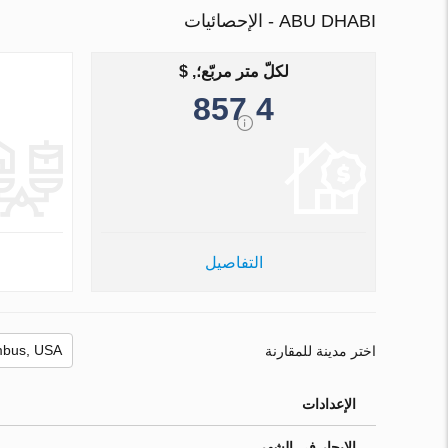
ABU DHABI - الإحصائيات
لكلّ متر مربّع؛, $
4 857
التفاصيل
اختر مدينة للمقارنة
الإعدادات
الإيجار في الشهر