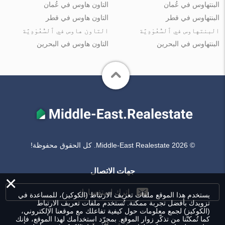
البنتهاوس في عُمان
التاون هاوس في عُمان
البنتهاوس في قطر
التاون هاوس في قطر
البنتهاوس في ٱلسُّعُوْدِيَّة
التاون هاوس في ٱلسُّعُوْدِيَّة
البنتهاوس في البحرين
التاون هاوس في البحرين
© Middle-East Realestate 2026. كل الحقوق محفوظة!
جهات الاتصال
×
اترك استفسارك
يستخدم هذا الموقع ملفات تعريف الارتباط (الكوكيز)، للمساعدة في
تزويدك بأفضل تجربة ممكنة. تُستخدم ملفات تعريف الارتباط
(الكوكيز) لجمع معلومات حول كيفية تفاعلك مع موقعنا الإلكتروني،
كما تُمكنّنا من تذكّر زوار الموقع. بمجرّد استخدامك لهذا الموقع، فإنك