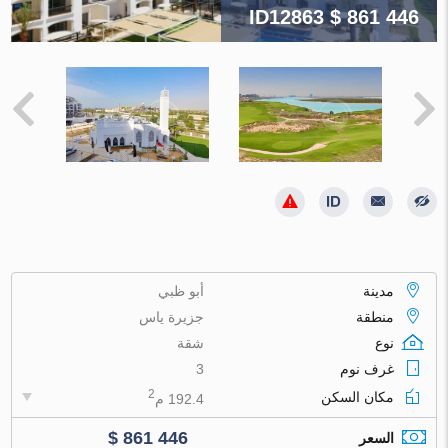
ID12863
$ 861 446
مدينة
أبو ظبي
منطقة
جزيرة ياس
نوع
شقة
غرف نوم
3
2
مكان السكن
192.4 م
$ 861 446
السعر