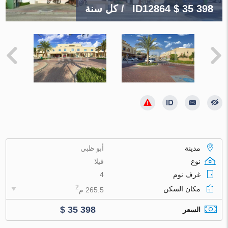
$ 35 398
ID12864
/ كل سنة
مدينة
أبو ظبي
نوع
فيلا
غرف نوم
4
2
مكان السكن
265.5 م
$ 35 398
السعر