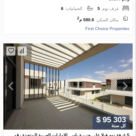
غرف نوم:
5
الحمامات:
6
2
مكان السكن:
580.6 م
First Choice Properties
$ 95 303
كل سنة
5 غرفة نوم فيلا على جزيرة ياس, الإمارات العربية المتحدة رقم