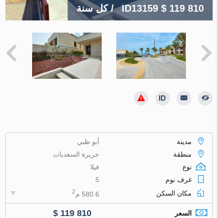
$ 119 810
ID13159
/ كل سنة
مدينة
أبو ظبي
منطقة
جزيرة السعديات
نوع
فيلا
غرف نوم
5
2
مكان السكن
580.6 م
$ 119 810
السعر