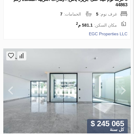
44863
غرف نوم:
5
الحمامات:
7
2
مكان السكن:
581.1 م
EGC Properties LLC
$ 245 065
كل سنة