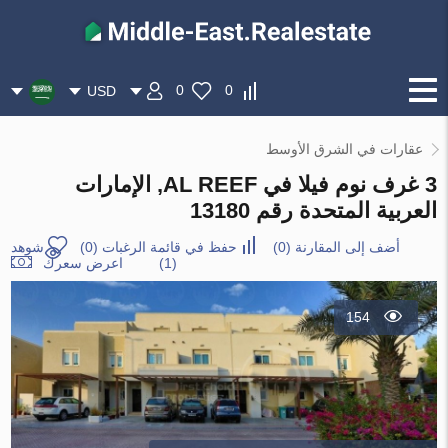
0
0
USD
عقارات في الشرق الأوسط
3 غرف نوم فيلا في AL REEF, الإمارات
العربية المتحدة رقم 13180
أضف إلى المقارنة
(
0
)
حفظ في قائمة الرغبات
(
0
)
شوهد
(1)
اعرض سعرك
154