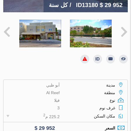
$ 29 952
ID13180
/ كل سنة
مدينة
أبو ظبي
منطقة
Al Reef
نوع
فيلا
غرف نوم
3
2
مكان السكن
225.2 م
$ 29 952
السعر