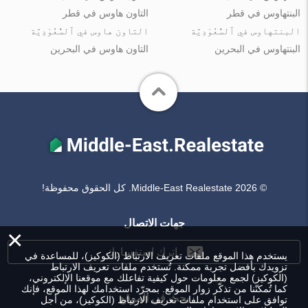
البنتهاوس في قطر
التاون هاوس في قطر
البنتهاوس في ٱلسُّعُوْدِيَّة
التاون هاوس في ٱلسُّعُوْدِيَّة
البنتهاوس في البحرين
التاون هاوس في البحرين
© Middle-East Realestate 2026. كل الحقوق محفوظة!
جهات الاتصال
×
اترك استفسارك
يستخدم هذا الموقع ملفات تعريف الارتباط (الكوكيز)، للمساعدة في
تزويدك بأفضل تجربة ممكنة. تُستخدم ملفات تعريف الارتباط
(الكوكيز) لجمع معلومات حول كيفية تفاعلك مع موقعنا الإلكتروني،
كما تُمكنّنا من تذكّر زوار الموقع. بمجرّد استخدامك لهذا الموقع، فإنك
بحث في الموقع
توافق على استخدام ملفات تعريف الارتباط (الكوكيز)، من أجل