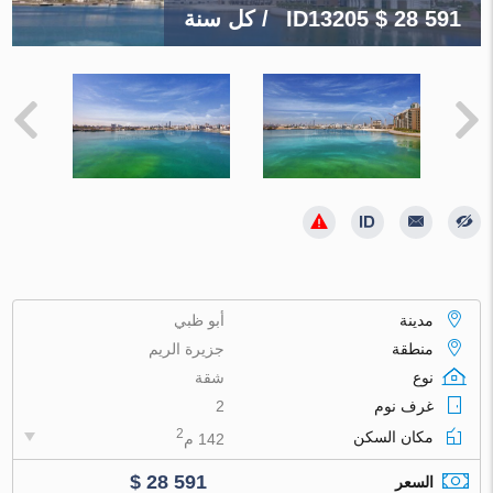
$ 28 591
ID13205
/ كل سنة
مدينة
أبو ظبي
منطقة
جزيرة الريم
نوع
شقة
غرف نوم
2
2
مكان السكن
142 م
$ 28 591
السعر