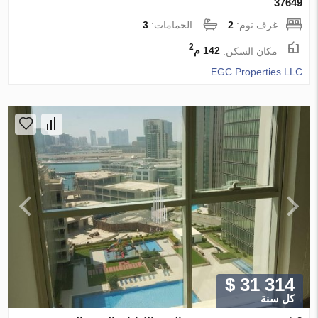
37649
غرف نوم:
2
الحمامات:
3
2
مكان السكن:
142 م
EGC Properties LLC
$ 31 314
كل سنة