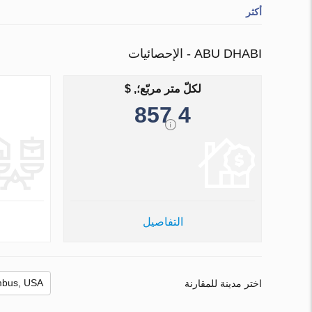
أكثر
ABU DHABI - الإحصائيات
لكلّ متر مربّع؛, $
4 857
التفاصيل
اختر مدينة للمقارنة