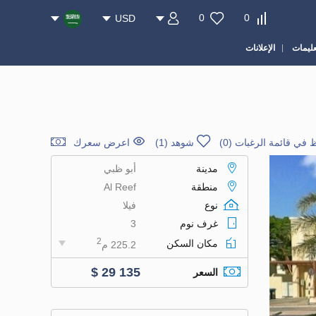
0
0
USD
عليمات
الإعلانات
 في قائمة الرغبات
(
0
)
شوهد (1)
اعرض سعرك
مدينة
أبو ظبي
منطقة
Al Reef
نوع
فيلا
غرف نوم
3
2
مكان السكن
225.2 م
$ 29 135
السعر