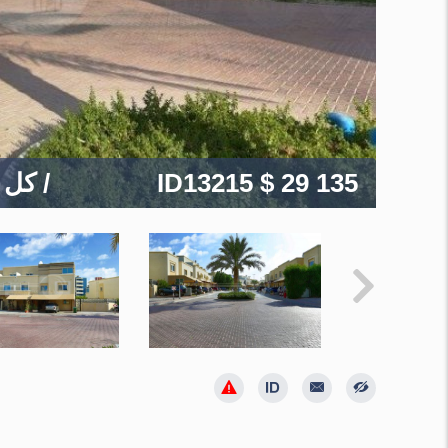
$ 29 135
ID13215
/ كل 