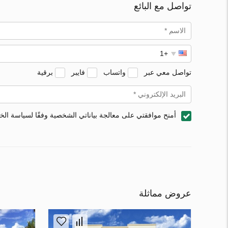
تواصل مع البائع
تواصل معي عبر
واتساب
فايبر
برقية
أمنح موافقتي على معالجة بياناتي الشخصية وفقًا لسياسة ال
عروض مماثلة