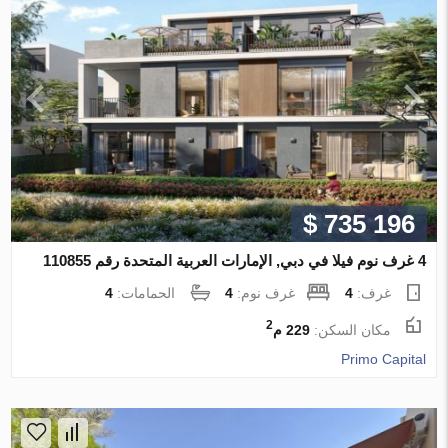
$ 735 196
4 غرف نوم فيلا في دبي, الإمارات العربية المتحدة رقم 110855
غرف:
4
غرف نوم:
4
الحمامات:
4
2
مكان السكن:
229 م
Primo Capital