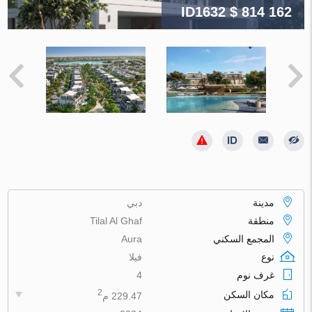
ID1632
$ 814 162
مدينة
دبي
منطقة
Tilal Al Ghaf
المجمع السكني
Aura
نوع
فيلا
غرف نوم
4
2
مكان السكن
229.47 م