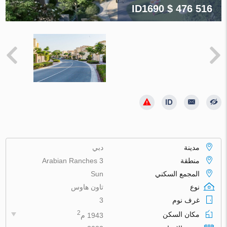
ID1690
$ 476 516
مدينة
دبي
منطقة
Arabian Ranches 3
المجمع السكني
Sun
نوع
تاون هاوس
غرف نوم
3
2
مكان السكن
1943 م