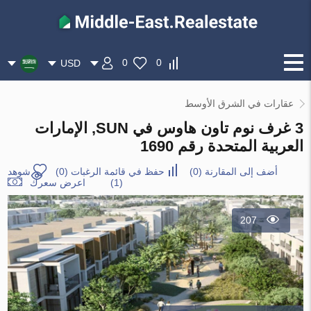
0
0
USD
عقارات في الشرق الأوسط
3 غرف نوم تاون هاوس في SUN, الإمارات
العربية المتحدة رقم 1690
أضف إلى المقارنة
(
0
)
حفظ في قائمة الرغبات
(
0
)
شوهد
(1)
اعرض سعرك
207