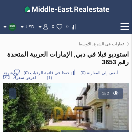
0
0
USD
عقارات في الشرق الأوسط
استوديو فيلا في دبي, الإمارات العربية المتحدة
رقم 3653
أضف إلى المقارنة
(
0
)
حفظ في قائمة الرغبات
(
0
)
شوهد
(1)
اعرض سعرك
152