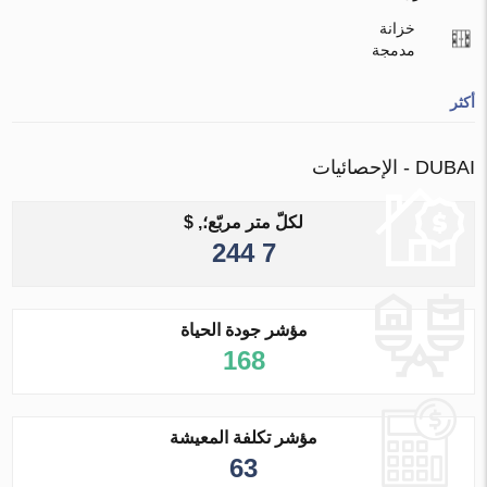
خزانة
مدمجة
أكثر
DUBAI - الإحصائيات
لكلّ متر مربّع؛, $
7 244
مؤشر جودة الحياة
168
مؤشر تكلفة المعيشة
63