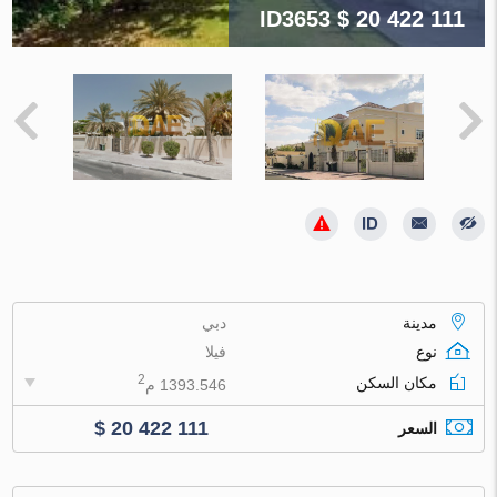
ID3653
$ 20 422 111
مدينة
دبي
نوع
فيلا
2
مكان السكن
1393.546 م
$ 20 422 111
السعر