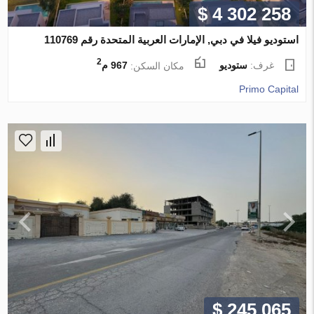
$ 4 302 258
استوديو فيلا في دبي, الإمارات العربية المتحدة رقم 110769
2
غرف:
ستوديو
مكان السكن:
967 م
Primo Capital
$ 245 065