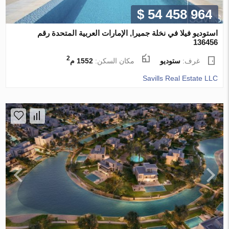
$ 54 458 964
استوديو فيلا في نخلة جميرا, الإمارات العربية المتحدة رقم
136456
2
غرف:
ستوديو
مكان السكن:
1552 م
Savills Real Estate LLC