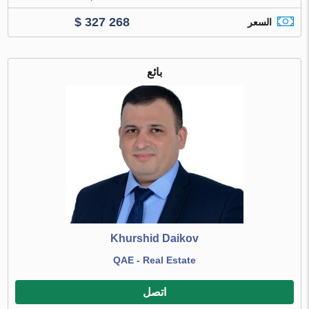
$ 327 268
السعر
بائع
Khurshid Daikov
QAE - Real Estate
اتصل