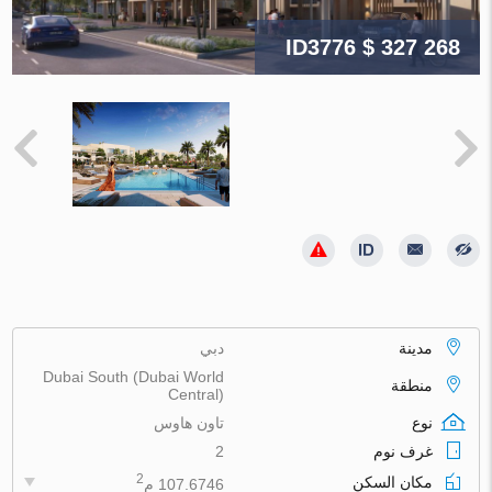
ID3776
$ 327 268
مدينة
دبي
Dubai South (Dubai World
منطقة
Central)
نوع
تاون هاوس
غرف نوم
2
2
مكان السكن
107.6746 م