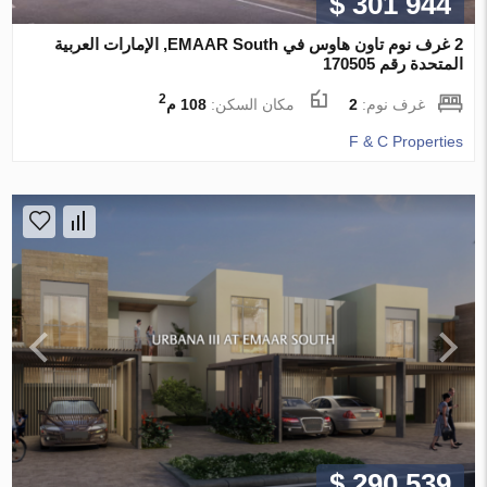
$ 301 944
2 غرف نوم تاون هاوس في EMAAR South, الإمارات العربية
المتحدة رقم 170505
2
غرف نوم:
2
مكان السكن:
108 م
F & C Properties
$ 290 539