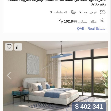
رقم 3735
غرف نوم:
2
الحمامات:
3
2
مكان السكن:
102.844 م
QAE - Real Estate
$ 402 341