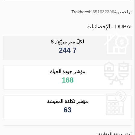
تراخيص Trakheesi:
6516323964
DUBAI - الإحصائيات
لكلّ متر مربّع؛, $
7 244
مؤشر جودة الحياة
168
مؤشر تكلفة المعيشة
63
اختر مدينة للمقارنة