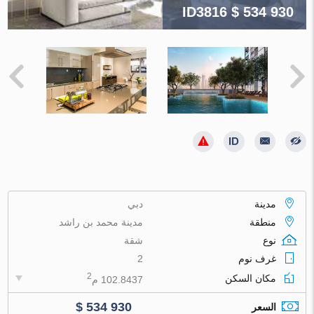
ID3816
$ 534 930
مدينة
دبي
منطقة
مدينة محمد بن راشد
نوع
شقة
غرف نوم
2
2
مكان السكن
102.8437 م
$ 534 930
السعر